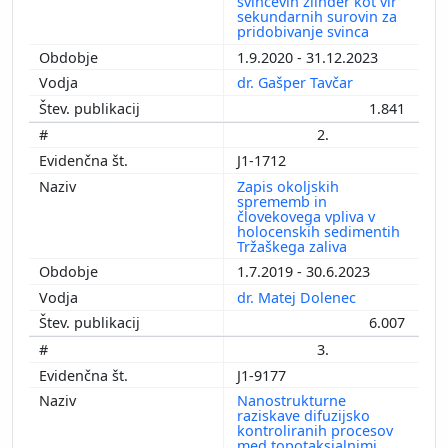
svinčevih žlinder kot vir
sekundarnih surovin za
pridobivanje svinca
1.9.2020 - 31.12.2023
dr. Gašper Tavčar
1.841
2.
J1-1712
Zapis okoljskih
sprememb in
človekovega vpliva v
holocenskih sedimentih
Tržaškega zaliva
1.7.2019 - 30.6.2023
dr. Matej Dolenec
6.007
3.
J1-9177
Nanostrukturne
raziskave difuzijsko
kontroliranih procesov
med topotaksialnimi