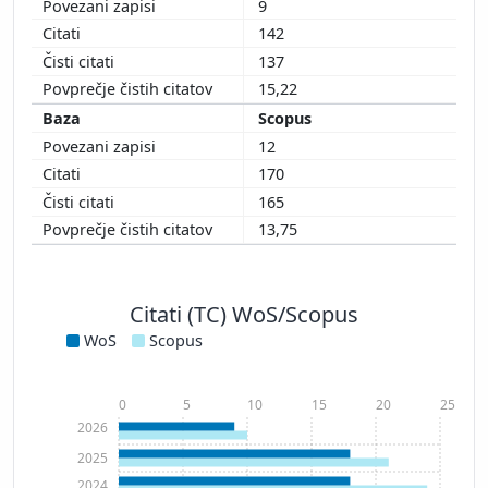
9
142
137
15,22
Scopus
12
170
165
13,75
Citati (TC) WoS/Scopus
WoS
Scopus
0
5
10
15
20
25
2026
2025
2024