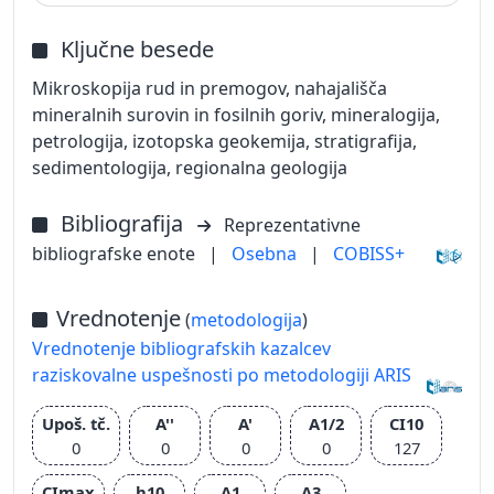
Ključne besede
Mikroskopija rud in premogov, nahajališča
mineralnih surovin in fosilnih goriv, mineralogija,
petrologija, izotopska geokemija, stratigrafija,
sedimentologija, regionalna geologija
Bibliografija
Reprezentativne
bibliografske enote
|
Osebna
|
COBISS+
Vrednotenje
(
metodologija
)
Vrednotenje bibliografskih kazalcev
raziskovalne uspešnosti po metodologiji ARIS
Upoš. tč.
A''
A'
A1/2
CI10
0
0
0
0
127
CImax
h10
A1
A3