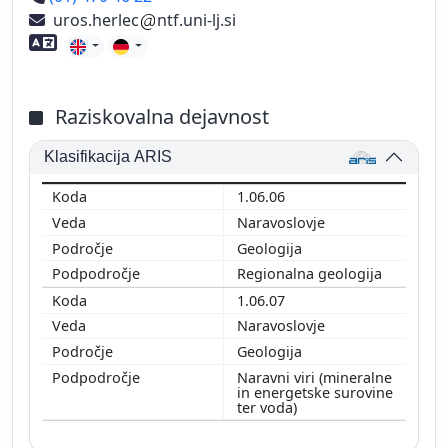
uros.herlec
ntf.uni-lj.si
Znanje tujih jezikov
Raziskovalna dejavnost
Klasifikacija ARIS
1.06.06
Naravoslovje
Geologija
Regionalna geologija
1.06.07
Naravoslovje
Geologija
Naravni viri (mineralne
in energetske surovine
ter voda)