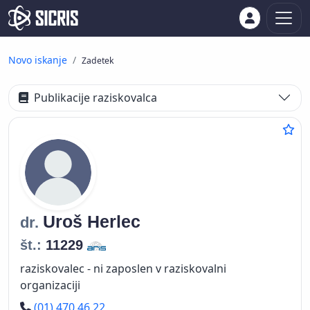
Novo iskanje
Zadetek
Publikacije raziskovalca
Uroš
Herlec
dr.
št.:
11229
raziskovalec - ni zaposlen v raziskovalni
organizaciji
Telefon
(01) 470 46 22