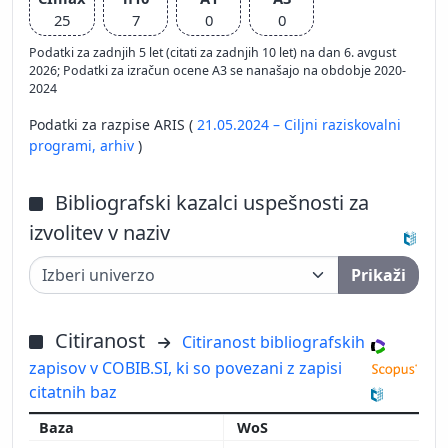
25
7
0
0
Podatki za zadnjih 5 let (citati za zadnjih 10 let) na dan 6. avgust
2026; Podatki za izračun ocene A3 se nanašajo na obdobje 2020-
2024
Podatki za razpise ARIS (
21.05.2024 – Ciljni raziskovalni
programi,
arhiv
)
Bibliografski kazalci uspešnosti za
izvolitev v naziv
Prikaži
Citiranost
Citiranost bibliografskih
zapisov v COBIB.SI, ki so povezani z zapisi
citatnih baz
WoS