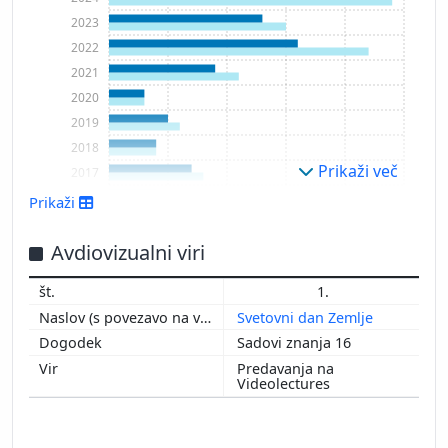
2023
2022
2021
2020
2019
2018
Prikaži več
2017
2016
Prikaži
2015
2014
Avdiovizualni viri
2013
1.
2012
Svetovni dan Zemlje
2011
Sadovi znanja 16
2010
Predavanja na
2009
Videolectures
2008
2007
2006