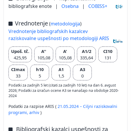
bibliografske enote
|
Osebna
|
COBISS+
Vrednotenje
(
metodologija
)
Vrednotenje bibliografskih kazalcev
raziskovalne uspešnosti po metodologiji ARIS
Upoš. tč.
A''
A'
A1/2
CI10
425,95
105,08
105,08
335,64
131
CImax
h10
A1
A3
33
5
1,5
0
Podatki za zadnjih 5 let (citati za zadnjih 10 let) na dan 6. avgust
2026; Podatki za izračun ocene A3 se nanašajo na obdobje 2020-
2024
Podatki za razpise ARIS (
21.05.2024 – Ciljni raziskovalni
programi,
arhiv
)
Bibliografski kazalci uspešnosti za