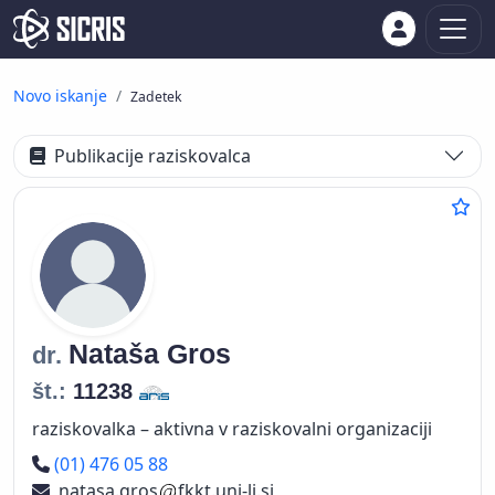
Novo iskanje
Zadetek
Publikacije raziskovalca
Nataša
Gros
dr.
št.:
11238
raziskovalka – aktivna v raziskovalni organizaciji
Telefon
(01) 476 05 88
natasa.gros
fkkt.uni-lj.si