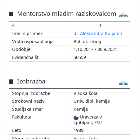
2015
2014
Mentorstvo mladim raziskovalcem
2013
1
2012
dr. Aleksandra Kuljanin
2011
Bol. dr. študij
2010
1.10.2017 - 30.9.2021
2009
50559
2008
2007
2006
Izobrazba
2005
2004
Visoka šola
2003
Univ. dipl. kemije
2002
Kemija
2001
Univerza v
2000
Ljubljani, FNT
1999
1989
1998
Visoka šola