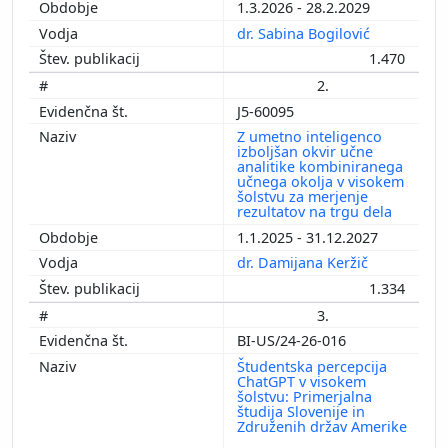
1.3.2026 - 28.2.2029
dr. Sabina Bogilović
1.470
2.
J5-60095
Z umetno inteligenco
izboljšan okvir učne
analitike kombiniranega
učnega okolja v visokem
šolstvu za merjenje
rezultatov na trgu dela
1.1.2025 - 31.12.2027
dr. Damijana Keržič
1.334
3.
BI-US/24-26-016
Študentska percepcija
ChatGPT v visokem
šolstvu: Primerjalna
študija Slovenije in
Združenih držav Amerike