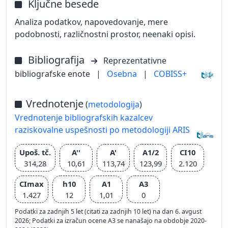
Ključne besede
Analiza podatkov, napovedovanje, mere
podobnosti, različnostni prostor, neenaki opisi.
Bibliografija
Reprezentativne
bibliografske enote
|
Osebna
|
COBISS+
Vrednotenje
(
metodologija
)
Vrednotenje bibliografskih kazalcev
raziskovalne uspešnosti po metodologiji ARIS
Upoš. tč.
A''
A'
A1/2
CI10
314,28
10,61
113,74
123,99
2.120
CImax
h10
A1
A3
1.427
12
1,01
0
Podatki za zadnjih 5 let (citati za zadnjih 10 let) na dan 6. avgust
2026; Podatki za izračun ocene A3 se nanašajo na obdobje 2020-