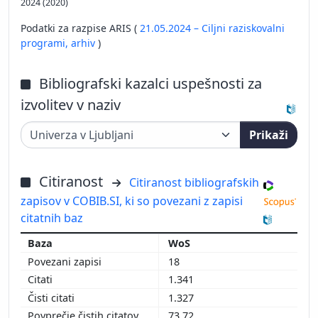
2024 (2020)
Podatki za razpise ARIS (
21.05.2024 – Ciljni raziskovalni
programi,
arhiv
)
Bibliografski kazalci uspešnosti za
izvolitev v naziv
Prikaži
Citiranost
Citiranost bibliografskih
zapisov v COBIB.SI, ki so povezani z zapisi
citatnih baz
WoS
18
1.341
1.327
73,72