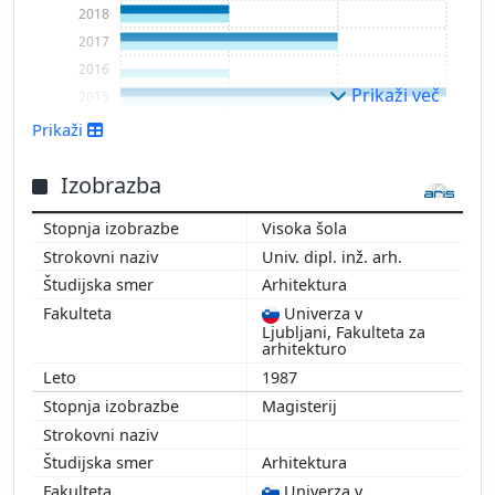
2018
2017
2016
Prikaži več
2015
2014
Prikaži
2013
Izobrazba
Visoka šola
Univ. dipl. inž. arh.
Arhitektura
Univerza v
Ljubljani, Fakulteta za
arhitekturo
1987
Magisterij
Arhitektura
Univerza v