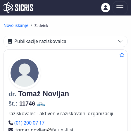
Novo iskanje
Zadetek
Publikacije raziskovalca
Tomaž
Novljan
dr.
št.:
11746
raziskovalec - aktiven v raziskovalni organizaciji
Telefon
(01) 200 07 17
tomaz.novljan
fa.uni-lj.si