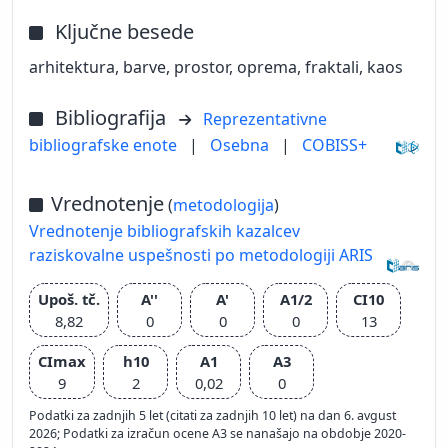
Ključne besede
arhitektura, barve, prostor, oprema, fraktali, kaos
Bibliografija
Reprezentativne
bibliografske enote
|
Osebna
|
COBISS+
Vrednotenje
(
metodologija
)
Vrednotenje bibliografskih kazalcev
raziskovalne uspešnosti po metodologiji ARIS
Upoš. tč.
A''
A'
A1/2
CI10
8,82
0
0
0
13
CImax
h10
A1
A3
9
2
0,02
0
Podatki za zadnjih 5 let (citati za zadnjih 10 let) na dan 6. avgust
2026; Podatki za izračun ocene A3 se nanašajo na obdobje 2020-