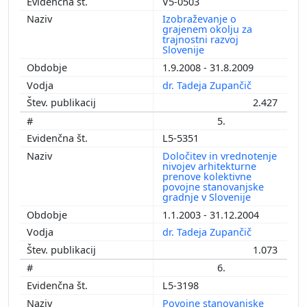
V5-0503
Izobraževanje o
grajenem okolju za
trajnostni razvoj
Slovenije
1.9.2008 - 31.8.2009
dr. Tadeja Zupančič
2.427
5.
L5-5351
Določitev in vrednotenje
nivojev arhitekturne
prenove kolektivne
povojne stanovanjske
gradnje v Slovenije
1.1.2003 - 31.12.2004
dr. Tadeja Zupančič
1.073
6.
L5-3198
Povojne stanovanjske