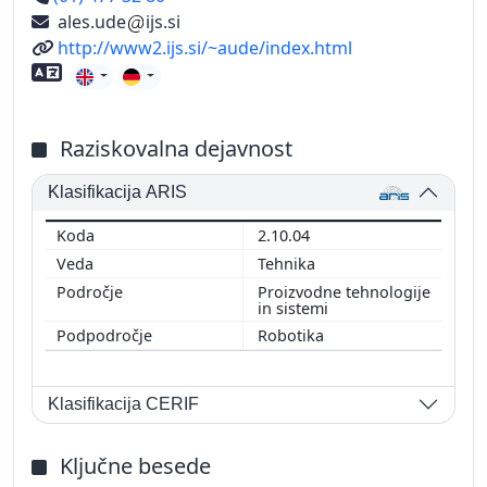
ales.ude
ijs.si
Spletni naslov
http://www2.ijs.si/~aude/index.html
Znanje tujih jezikov
Raziskovalna dejavnost
Klasifikacija ARIS
2.10.04
Tehnika
Proizvodne tehnologije
in sistemi
Robotika
Klasifikacija CERIF
Ključne besede