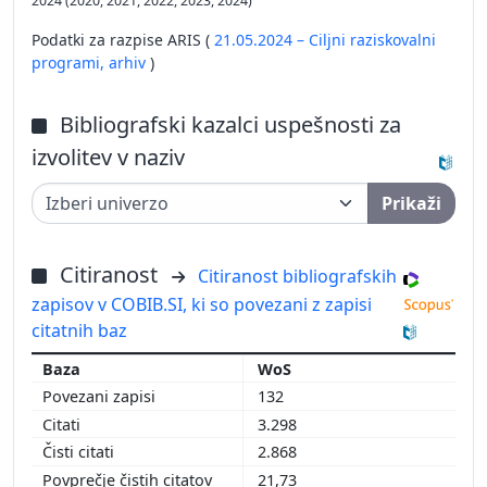
2024 (2020, 2021, 2022, 2023, 2024)
Podatki za razpise ARIS (
21.05.2024 – Ciljni raziskovalni
programi,
arhiv
)
Bibliografski kazalci uspešnosti za
izvolitev v naziv
Prikaži
Citiranost
Citiranost bibliografskih
zapisov v COBIB.SI, ki so povezani z zapisi
citatnih baz
WoS
132
3.298
2.868
21,73