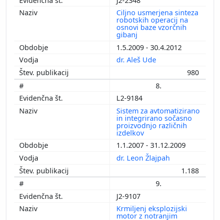
J2-2348
Ciljno usmerjena sinteza
robotskih operacij na
osnovi baze vzorčnih
gibanj
1.5.2009 - 30.4.2012
dr. Aleš Ude
980
8.
L2-9184
Sistem za avtomatizirano
in integrirano sočasno
proizvodnjo različnih
izdelkov
1.1.2007 - 31.12.2009
dr. Leon Žlajpah
1.188
9.
J2-9107
Krmiljenj eksplozijski
motor z notranjim