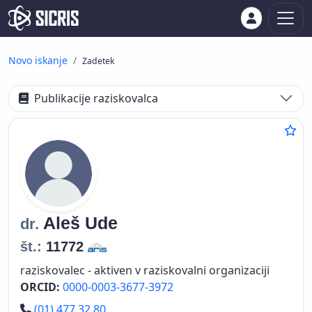
Novo iskanje
Zadetek
Publikacije raziskovalca
Aleš
Ude
dr.
št.:
11772
raziskovalec - aktiven v raziskovalni organizaciji
ORCID:
0000-0003-3677-3972
Telefon
(01) 477 32 80