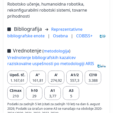
Robotsko učenje, humanoidna robotika,
rekonfigurabilni robotski sistemi, tovarne
prihodnosti
Bibliografija
Reprezentativne
bibliografske enote
|
Osebna
|
COBISS+
Vrednotenje
(
metodologija
)
Vrednotenje bibliografskih kazalcev
raziskovalne uspešnosti po metodologiji ARIS
Upoš. tč.
A''
A'
A1/2
CI10
1.167,61
161,81
274,92
557,3
3.388
CImax
h10
A1
A3
210
29
3,77
5
Podatki za zadnjih 5 let (citati za zadnjih 10 let) na dan 6. avgust
2026; Podatki za izračun ocene A3 se nanašajo na obdobje 2020-