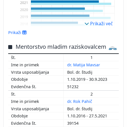
2021
2020
2019
Prikaži več
2018
2017
Prikaži
2016
2015
Mentorstvo mladim raziskovalcem
2014
1
2013
dr. Matija Mavsar
2012
Bol. dr. študij
2011
1.10.2019 - 30.9.2023
2010
51232
2009
2
2008
dr. Rok Pahič
2007
Bol. dr. študij
2006
1.10.2016 - 27.5.2021
2005
39154
2004