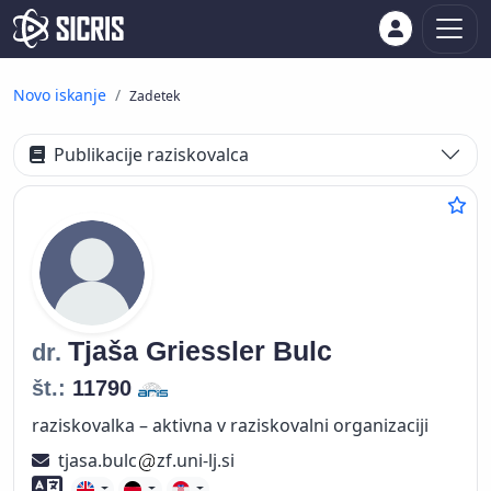
Novo iskanje
Zadetek
Publikacije raziskovalca
Tjaša
Griessler Bulc
dr.
št.:
11790
raziskovalka – aktivna v raziskovalni organizaciji
tjasa.bulc
zf.uni-lj.si
Znanje tujih jezikov