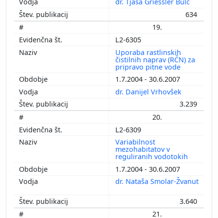
dr. Tjaša Griessler Bulc
634
19.
L2-6305
Uporaba rastlinskih
čistilnih naprav (RČN) za
pripravo pitne vode
1.7.2004 - 30.6.2007
dr. Danijel Vrhovšek
3.239
20.
L2-6309
Variabilnost
mezohabitatov v
reguliranih vodotokih
1.7.2004 - 30.6.2007
dr. Nataša Smolar-Žvanut
3.640
21.