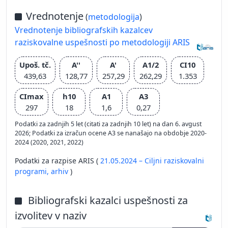
Vrednotenje
(
metodologija
)
Vrednotenje bibliografskih kazalcev
raziskovalne uspešnosti po metodologiji ARIS
Upoš. tč.
A''
A'
A1/2
CI10
439,63
128,77
257,29
262,29
1.353
CImax
h10
A1
A3
297
18
1,6
0,27
Podatki za zadnjih 5 let (citati za zadnjih 10 let) na dan 6. avgust
2026; Podatki za izračun ocene A3 se nanašajo na obdobje 2020-
2024 (2020, 2021, 2022)
Podatki za razpise ARIS (
21.05.2024 – Ciljni raziskovalni
programi,
arhiv
)
Bibliografski kazalci uspešnosti za
izvolitev v naziv