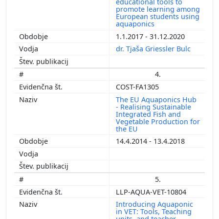
educational tools to
promote learning among
European students using
aquaponics
1.1.2017 - 31.12.2020
dr. Tjaša Griessler Bulc
4.
COST-FA1305
The EU Aquaponics Hub
- Realising Sustainable
Integrated Fish and
Vegetable Production for
the EU
14.4.2014 - 13.4.2018
5.
LLP-AQUA-VET-10804
Introducing Aquaponic
in VET: Tools, Teaching
units, and teacher