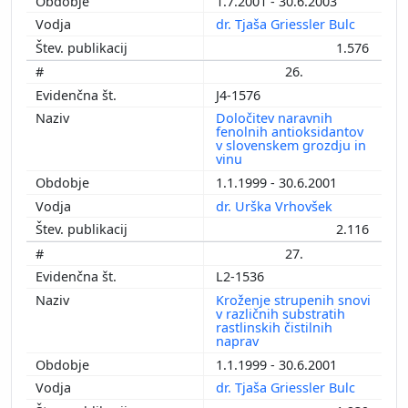
1.7.2001 - 30.6.2003
dr. Tjaša Griessler Bulc
1.576
26.
J4-1576
Določitev naravnih
fenolnih antioksidantov
v slovenskem grozdju in
vinu
1.1.1999 - 30.6.2001
dr. Urška Vrhovšek
2.116
27.
L2-1536
Kroženje strupenih snovi
v različnih substratih
rastlinskih čistilnih
naprav
1.1.1999 - 30.6.2001
dr. Tjaša Griessler Bulc