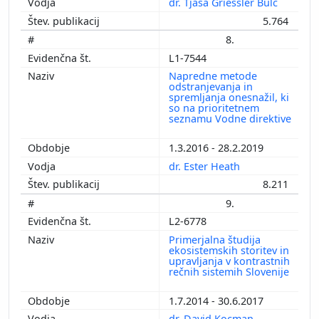
dr. Tjaša Griessler Bulc
5.764
8.
L1-7544
Napredne metode
odstranjevanja in
spremljanja onesnažil, ki
so na prioritetnem
seznamu Vodne direktive
1.3.2016 - 28.2.2019
dr. Ester Heath
8.211
9.
L2-6778
Primerjalna študija
ekosistemskih storitev in
upravljanja v kontrastnih
rečnih sistemih Slovenije
1.7.2014 - 30.6.2017
dr. David Kocman