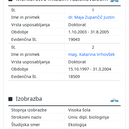
2013
1
2012
dr. Maja Zupančič Justin
2011
Doktorat
2010
1.10.2003 - 31.8.2005
2009
19043
2008
2
2007
mag. Katarina Vrhovšek
2006
Doktorat
2005
15.10.1997 - 31.3.2004
2004
18509
2003
2002
2001
Izobrazba
2000
1999
Visoka šola
1998
Univ. dipl. biologinja
1997
Ekologija