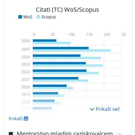
Citati (TC) WoS/Scopus
WoS
Scopus
0
50
100
150
200
250
2026
2025
2024
2023
2022
2021
2020
2019
2018
Prikaži več
2017
2016
Prikaži
2015
2014
Mentorstvo mladim raziskovalcem