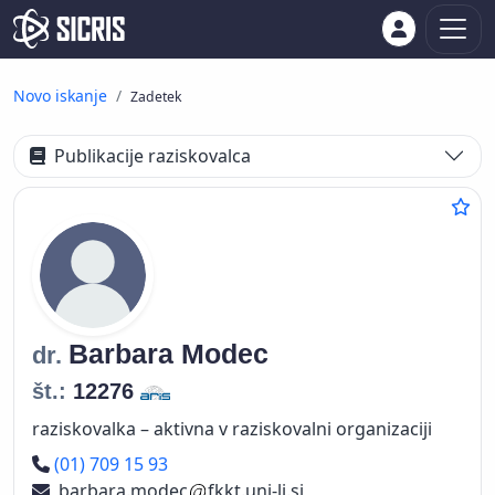
Novo iskanje
Zadetek
Publikacije raziskovalca
Barbara
Modec
dr.
št.:
12276
raziskovalka – aktivna v raziskovalni organizaciji
Telefon
(01) 709 15 93
barbara.modec
fkkt.uni-lj.si