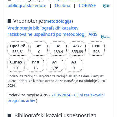
bibliografske enote
|
Osebna
|
COBISS+
Vrednotenje
(
metodologija
)
Vrednotenje bibliografskih kazalcev
raziskovalne uspešnosti po metodologiji ARIS
Upoš. tč.
A''
A'
A1/2
CI10
536,31
0
139,4
355,89
598
CImax
h10
A1
A3
120
13
1,76
0
Podatki za zadnjih 5 let (citati za zadnjih 10 let) na dan 5. avgust
2026; Podatki za izračun ocene A3 se nanašajo na obdobje 2020-
2024
Podatki za razpise ARIS (
21.05.2024 – Ciljni raziskovalni
programi,
arhiv
)
Bibliografski kazalci uspešnosti za