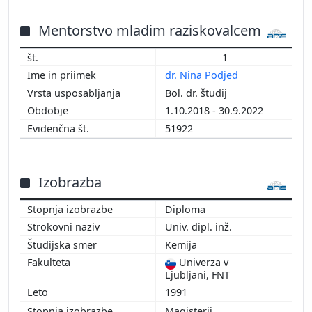
2015
2014
Mentorstvo mladim raziskovalcem
2013
1
2012
dr. Nina Podjed
2011
Bol. dr. študij
2010
1.10.2018 - 30.9.2022
2009
51922
2008
2007
2006
Izobrazba
2005
2004
Diploma
2003
Univ. dipl. inž.
2002
Kemija
2001
Univerza v
2000
Ljubljani, FNT
1999
1991
1998
Magisterij