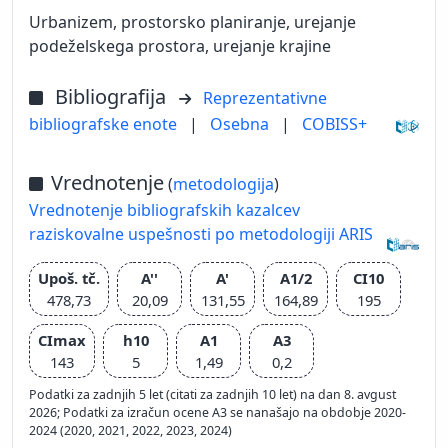
Urbanizem, prostorsko planiranje, urejanje
podeželskega prostora, urejanje krajine
Bibliografija
Reprezentativne
bibliografske enote
|
Osebna
|
COBISS+
Vrednotenje
(
metodologija
)
Vrednotenje bibliografskih kazalcev
raziskovalne uspešnosti po metodologiji ARIS
Upoš. tč.
A''
A'
A1/2
CI10
478,73
20,09
131,55
164,89
195
CImax
h10
A1
A3
143
5
1,49
0,2
Podatki za zadnjih 5 let (citati za zadnjih 10 let) na dan 8. avgust
2026; Podatki za izračun ocene A3 se nanašajo na obdobje 2020-
2024 (2020, 2021, 2022, 2023, 2024)