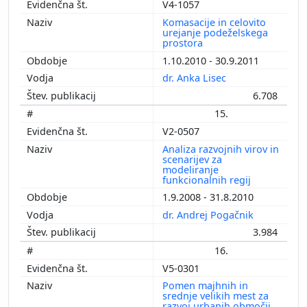
V4-1057
Komasacije in celovito
urejanje podeželskega
prostora
1.10.2010 - 30.9.2011
dr. Anka Lisec
6.708
15.
V2-0507
Analiza razvojnih virov in
scenarijev za
modeliranje
funkcionalnih regij
1.9.2008 - 31.8.2010
dr. Andrej Pogačnik
3.984
16.
V5-0301
Pomen majhnih in
srednje velikih mest za
razvoj urbanih območij