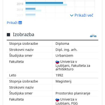
2019
2018
Prikaži več
2017
2016
Prikaži
2015
2014
Izobrazba
2013
Diploma
2012
Dipl. ing. arh.
2011
Urbanizem
2010
Univerza v
2009
Ljubljani, Fakulteta za
arhitekturo
1992
Magisterij
Prostorsko planiranje
Univerza v
Ljubljani, FGG