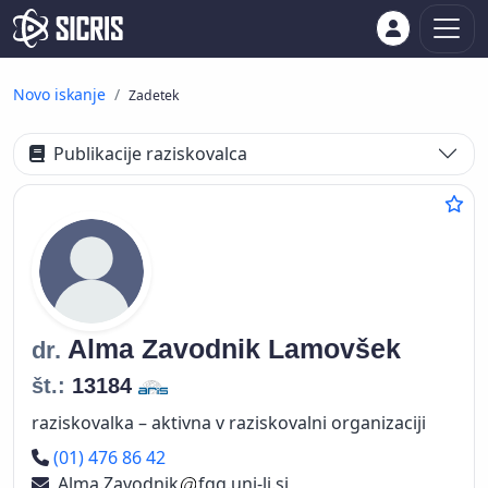
Novo iskanje
Zadetek
Publikacije raziskovalca
Alma
Zavodnik Lamovšek
dr.
št.:
13184
raziskovalka – aktivna v raziskovalni organizaciji
Telefon
(01) 476 86 42
Alma.Zavodnik
fgg.uni-lj.si