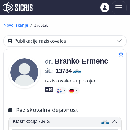
Novo iskanje
Zadetek
Publikacije raziskovalca
Branko
Ermenc
dr.
št.:
13784
raziskovalec - upokojen
Znanje tujih jezikov
Raziskovalna dejavnost
Klasifikacija ARIS