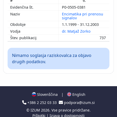
6.
P0-0505-0381
Encimatika pri prenosu
signalov
1.1.1999 - 31.12.2003
dr. Matjaž Zorko
737
Nimamo soglasja raziskovalca za objavo
drugih podatkov.
Slovenščina
|
English
+386 2 252 03 33
podpora@izum.si
©
IZUM
2026. Vse pravice pridržane.
Piškotki
|
Izjava o dostopnosti