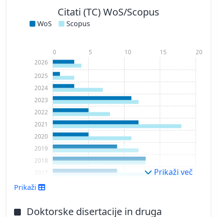
Citati (TC) WoS/Scopus
WoS
Scopus
0
5
10
15
20
2026
2025
2024
2023
2022
2021
2020
2019
2018
Prikaži več
2017
2016
Prikaži
2015
2014
Doktorske disertacije in druga