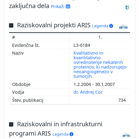
2013
zaključna dela
Prikaži
2012
2011
Raziskovalni projekti ARIS
2010
Legenda
2009
1.
2008
L3-6184
2007
Kvalitativno in
2006
kvantitativno
ovrednotenje nekaterih
2005
proteinov, ki nadzorujejo
neoangiogenezo v
2004
tumorjih
2003
1.2.2004 - 30.1.2007
2002
dr. Andrej Cör
2001
734
2000
Raziskovalni in infrastrukturni
programi ARIS
Legenda