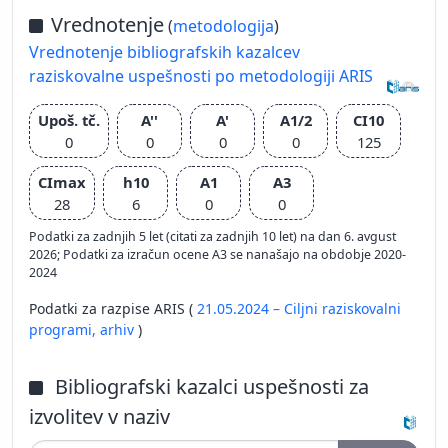
Vrednotenje
(
metodologija
)
Vrednotenje bibliografskih kazalcev
raziskovalne uspešnosti po metodologiji ARIS
Upoš. tč.
A''
A'
A1/2
CI10
0
0
0
0
125
CImax
h10
A1
A3
28
6
0
0
Podatki za zadnjih 5 let (citati za zadnjih 10 let) na dan 6. avgust
2026; Podatki za izračun ocene A3 se nanašajo na obdobje 2020-
2024
Podatki za razpise ARIS (
21.05.2024 – Ciljni raziskovalni
programi,
arhiv
)
Bibliografski kazalci uspešnosti za
izvolitev v naziv