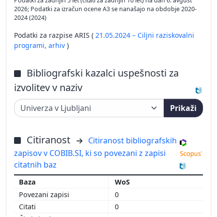
Podatki za zadnjih 5 let (citati za zadnjih 10 let) na dan 6. avgust
2026; Podatki za izračun ocene A3 se nanašajo na obdobje 2020-
2024 (2024)
Podatki za razpise ARIS (
21.05.2024 – Ciljni raziskovalni
programi,
arhiv
)
Bibliografski kazalci uspešnosti za
izvolitev v naziv
Prikaži
Citiranost
Citiranost bibliografskih
zapisov v COBIB.SI, ki so povezani z zapisi
citatnih baz
WoS
0
0