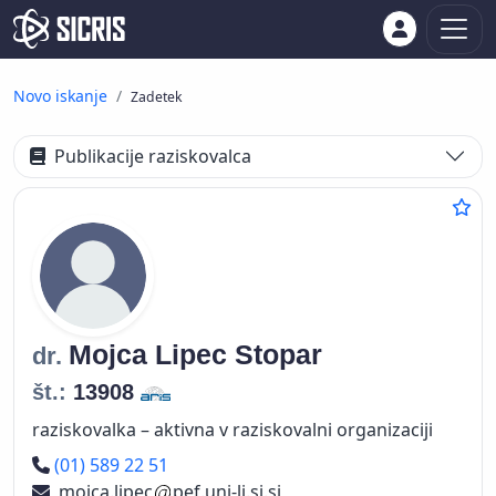
Novo iskanje
Zadetek
Publikacije raziskovalca
Mojca
Lipec Stopar
dr.
št.:
13908
raziskovalka – aktivna v raziskovalni organizaciji
Telefon
(01) 589 22 51
mojca.lipec
pef.uni-lj.si.si