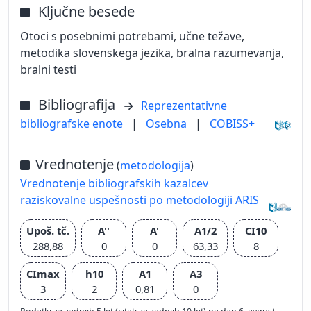
Ključne besede
Otoci s posebnimi potrebami, učne težave,
metodika slovenskega jezika, bralna razumevanja,
bralni testi
Bibliografija
Reprezentativne
bibliografske enote
|
Osebna
|
COBISS+
Vrednotenje
(
metodologija
)
Vrednotenje bibliografskih kazalcev
raziskovalne uspešnosti po metodologiji ARIS
Upoš. tč.
A''
A'
A1/2
CI10
288,88
0
0
63,33
8
CImax
h10
A1
A3
3
2
0,81
0