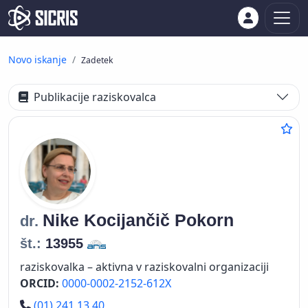
Novo iskanje
Zadetek
Publikacije raziskovalca
Nike
Kocijančič Pokorn
dr.
št.:
13955
raziskovalka – aktivna v raziskovalni organizaciji
ORCID:
0000-0002-2152-612X
Telefon
(01) 241 13 40