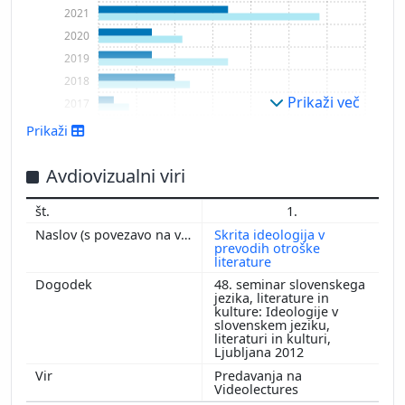
2021
2020
2019
2018
Prikaži več
2017
2016
Prikaži
2015
2014
Avdiovizualni viri
2013
1.
2012
Skrita ideologija v
2011
prevodih otroške
literature
2009
48. seminar slovenskega
2008
jezika, literature in
1999
kulture: Ideologije v
slovenskem jeziku,
literaturi in kulturi,
Ljubljana 2012
Predavanja na
Videolectures