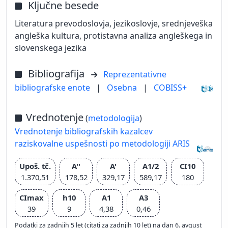
Ključne besede
Literatura prevodoslovja, jezikoslovje, srednjeveška
angleška kultura, protistavna analiza angleškega in
slovenskega jezika
Bibliografija
Reprezentativne
bibliografske enote
|
Osebna
|
COBISS+
Vrednotenje
(
metodologija
)
Vrednotenje bibliografskih kazalcev
raziskovalne uspešnosti po metodologiji ARIS
Upoš. tč.
A''
A'
A1/2
CI10
1.370,51
178,52
329,17
589,17
180
CImax
h10
A1
A3
39
9
4,38
0,46
Podatki za zadnjih 5 let (citati za zadnjih 10 let) na dan 6. avgust