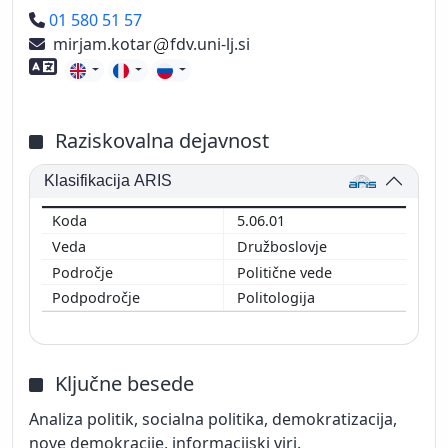
Telefon
01 580 51 57
mirjam.kotar
fdv.uni-lj.si
Znanje tujih jezikov
Raziskovalna dejavnost
Klasifikacija ARIS
5.06.01
Družboslovje
Politične vede
Politologija
Ključne besede
Analiza politik, socialna politika, demokratizacija,
nove demokracije, informacijski viri.