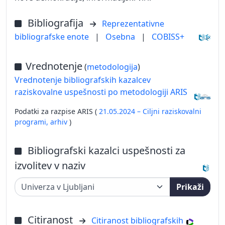
Bibliografija
Reprezentativne
bibliografske enote
|
Osebna
|
COBISS+
Vrednotenje
(
metodologija
)
Vrednotenje bibliografskih kazalcev
raziskovalne uspešnosti po metodologiji ARIS
Podatki za razpise ARIS (
21.05.2024 – Ciljni raziskovalni
programi,
arhiv
)
Bibliografski kazalci uspešnosti za
izvolitev v naziv
Prikaži
Citiranost
Citiranost bibliografskih