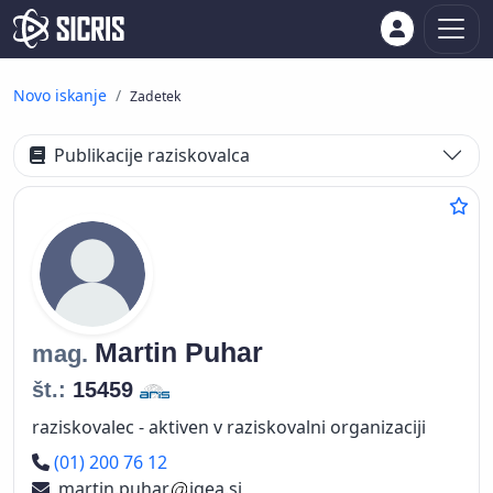
Novo iskanje
Zadetek
Publikacije raziskovalca
Martin
Puhar
mag.
št.:
15459
raziskovalec - aktiven v raziskovalni organizaciji
Telefon
(01) 200 76 12
martin.puhar
igea.si