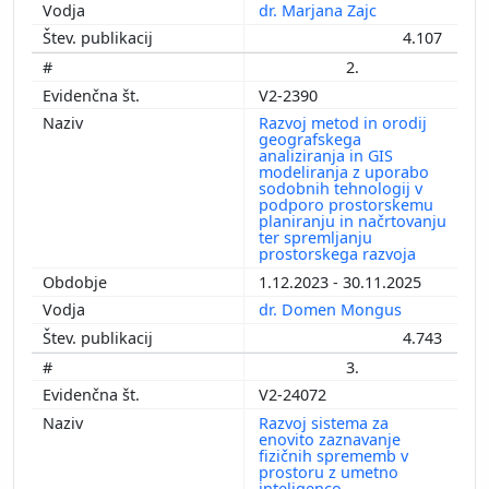
dr. Marjana Zajc
4.107
2.
V2-2390
Razvoj metod in orodij
geografskega
analiziranja in GIS
modeliranja z uporabo
sodobnih tehnologij v
podporo prostorskemu
planiranju in načrtovanju
ter spremljanju
prostorskega razvoja
1.12.2023 - 30.11.2025
dr. Domen Mongus
4.743
3.
V2-24072
Razvoj sistema za
enovito zaznavanje
fizičnih sprememb v
prostoru z umetno
inteligenco