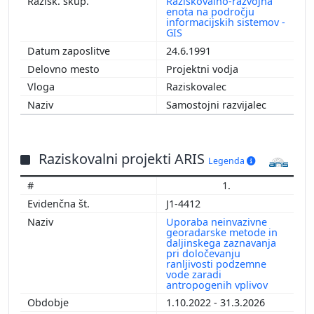
Raziskovalno-razvojna
enota na področju
informacijskih sistemov -
GIS
24.6.1991
Projektni vodja
Raziskovalec
Samostojni razvijalec
Raziskovalni projekti ARIS
Legenda
1.
J1-4412
Uporaba neinvazivne
georadarske metode in
daljinskega zaznavanja
pri določevanju
ranljivosti podzemne
vode zaradi
antropogenih vplivov
1.10.2022 - 31.3.2026