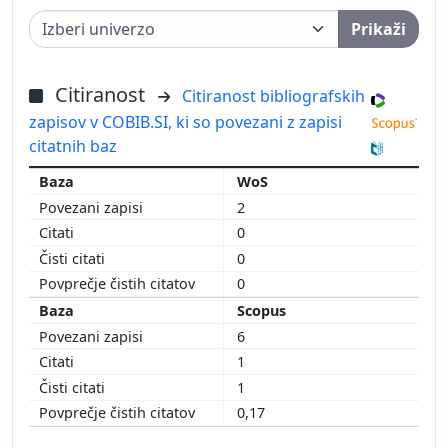
Prikaži
Citiranost
Citiranost bibliografskih
zapisov v COBIB.SI, ki so povezani z zapisi
citatnih baz
WoS
2
0
0
0
Scopus
6
1
1
0,17