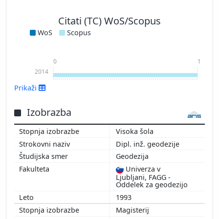
Citati (TC) WoS/Scopus
WoS
Scopus
0
1
2014
Prikaži
Izobrazba
Visoka šola
Dipl. inž. geodezije
Geodezija
Univerza v
Ljubljani, FAGG -
Prikaži več
Oddelek za geodezijo
1993
Magisterij