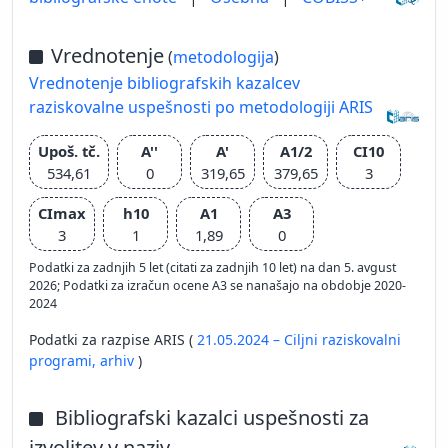
Vrednotenje
(
metodologija
)
Vrednotenje bibliografskih kazalcev
raziskovalne uspešnosti po metodologiji ARIS
Upoš. tč.
A''
A'
A1/2
CI10
534,61
0
319,65
379,65
3
CImax
h10
A1
A3
3
1
1,89
0
Podatki za zadnjih 5 let (citati za zadnjih 10 let) na dan 5. avgust
2026; Podatki za izračun ocene A3 se nanašajo na obdobje 2020-
2024
Podatki za razpise ARIS (
21.05.2024 – Ciljni raziskovalni
programi,
arhiv
)
Bibliografski kazalci uspešnosti za
izvolitev v naziv