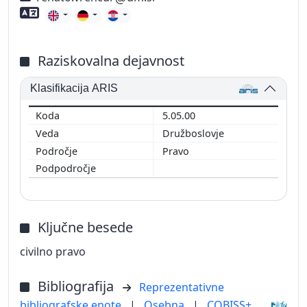
Znanje tujih jezikov
Raziskovalna dejavnost
Klasifikacija ARIS
5.05.00
Družboslovje
Pravo
Ključne besede
civilno pravo
Bibliografija
Reprezentativne
bibliografske enote
|
Osebna
|
COBISS+