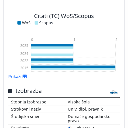
Citati (TC) WoS/Scopus
WoS
Scopus
0
1
2
2025
2024
2022
2015
Prikaži
Izobrazba
Visoka šola
Univ. dipl. pravnik
Prikaži več
Domače gospodarsko
pravo
Univerza v