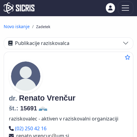
Novo iskanje
Zadetek
Publikacije raziskovalca
Renato
Vrenčur
dr.
št.:
15691
raziskovalec - aktiven v raziskovalni organizaciji
Telefon
(02) 250 42 16
renato.vrencur
um.si