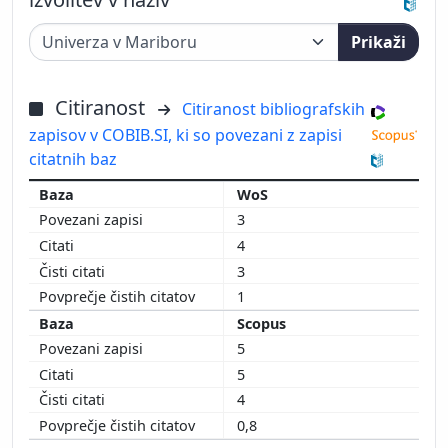
Prikaži
Citiranost
Citiranost bibliografskih
zapisov v COBIB.SI, ki so povezani z zapisi
citatnih baz
WoS
3
4
3
1
Scopus
5
5
4
0,8