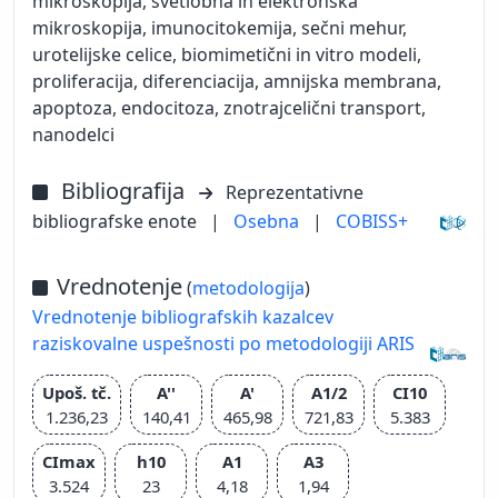
mikroskopija, svetlobna in elektronska
mikroskopija, imunocitokemija, sečni mehur,
urotelijske celice, biomimetični in vitro modeli,
proliferacija, diferenciacija, amnijska membrana,
apoptoza, endocitoza, znotrajcelični transport,
nanodelci
Bibliografija
Reprezentativne
bibliografske enote
|
Osebna
|
COBISS+
Vrednotenje
(
metodologija
)
Vrednotenje bibliografskih kazalcev
raziskovalne uspešnosti po metodologiji ARIS
Upoš. tč.
A''
A'
A1/2
CI10
1.236,23
140,41
465,98
721,83
5.383
CImax
h10
A1
A3
3.524
23
4,18
1,94