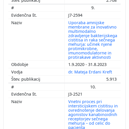
2.708
9.
J7-2594
Uporaba amnijske
membrane za inovativno
multimodalno
zdravljenje bakterijskega
cistitisa in raka sečnega
mehurja: učinek njene
protimikrobne,
imunomodulatorne in
protirakave aktivnosti
1.9.2020 - 31.8.2023
dr. Mateja Erdani Kreft
5.913
10.
J3-2521
Vnetni proces pri
intersticijskem cistitisu in
ovrednotenje delovanja
agonistov kanabinoidnih
receptorjev sečnega
mehurja – od celic do
pacienta