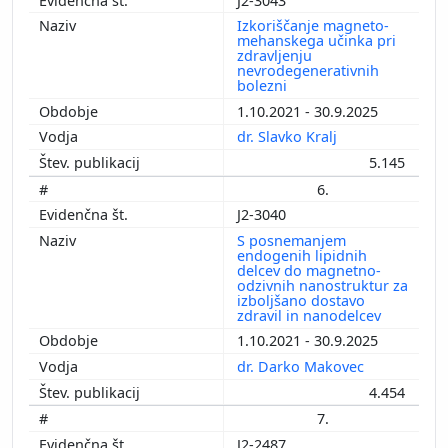
J2-3043
Izkoriščanje magneto-
mehanskega učinka pri
zdravljenju
nevrodegenerativnih
bolezni
1.10.2021 - 30.9.2025
dr. Slavko Kralj
5.145
6.
J2-3040
S posnemanjem
endogenih lipidnih
delcev do magnetno-
odzivnih nanostruktur za
izboljšano dostavo
zdravil in nanodelcev
1.10.2021 - 30.9.2025
dr. Darko Makovec
4.454
7.
J2-2487