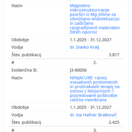
Magnetno
mikrostrukturiranje
površin iz Mg zlitine za
izboljšano endotelizacijo
in zadržano
razgradljivost materialov
žilnih opornic
1.1.2025 - 31.12.2027
dr. Slavko Kralj
3.817
2.
J3-60056
NINJACURE: razvoj
inovativnih protivnetnih
in protirakavih terapij na
osnovi z Ninjurinom 1
posredovane poškodbe
celične membrane
1.1.2025 - 31.12.2027
dr. Iva Hafner Bratkovič
2.425
3.