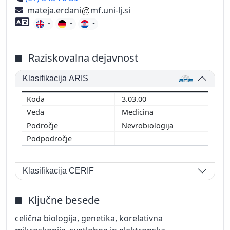
mateja.erdani
mf.uni-lj.si
Znanje tujih jezikov
Raziskovalna dejavnost
Klasifikacija ARIS
3.03.00
Medicina
Nevrobiologija
Klasifikacija CERIF
Ključne besede
celična biologija, genetika, korelativna