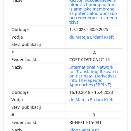
Razvoj mukoadhezivnih
filmov s homogenatom
iz amnijske membrane
za potencialno uporabo
pri regeneraciji ustnega
tkiva
1.7.2023 - 30.6.2025
dr. Mateja Erdani Kreft
2.
COST-COST CA17116
International Network
for Translating Research
on Perinatal Derivatives
into Therapeutic
Approaches (SPRINT)
16.10.2018 - 15.4.2023
dr. Mateja Erdani Kreft
3.
BI-HR/14-15-031
Vloga vnetja pri