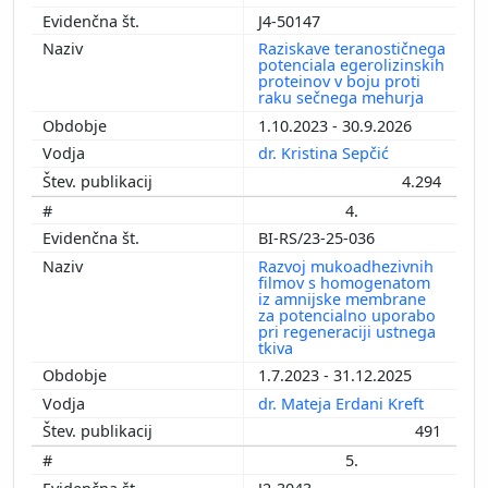
J4-50147
Raziskave teranostičnega
potenciala egerolizinskih
proteinov v boju proti
raku sečnega mehurja
1.10.2023 - 30.9.2026
dr. Kristina Sepčić
4.294
4.
BI-RS/23-25-036
Razvoj mukoadhezivnih
filmov s homogenatom
iz amnijske membrane
za potencialno uporabo
pri regeneraciji ustnega
tkiva
1.7.2023 - 31.12.2025
dr. Mateja Erdani Kreft
491
5.