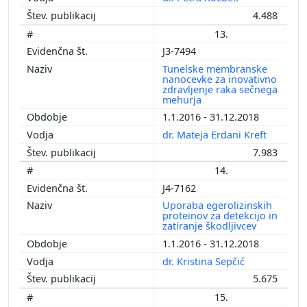
4.488
13.
J3-7494
Tunelske membranske
nanocevke za inovativno
zdravljenje raka sečnega
mehurja
1.1.2016 - 31.12.2018
dr. Mateja Erdani Kreft
7.983
14.
J4-7162
Uporaba egerolizinskih
proteinov za detekcijo in
zatiranje škodljivcev
1.1.2016 - 31.12.2018
dr. Kristina Sepčić
5.675
15.