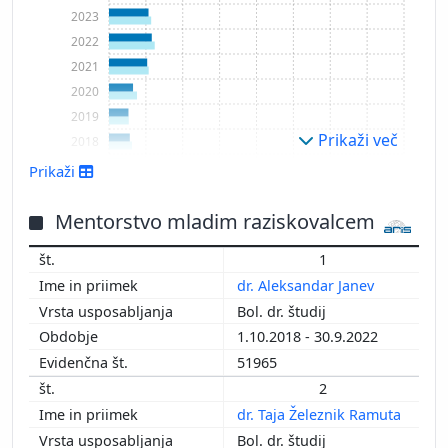
2023
2022
2021
2020
2019
Prikaži več
2018
2017
Prikaži
2016
2015
Mentorstvo mladim raziskovalcem
2014
1
2013
dr. Aleksandar Janev
2012
Bol. dr. študij
2011
1.10.2018 - 30.9.2022
2010
51965
2009
2
2008
dr. Taja Železnik Ramuta
2007
Bol. dr. študij
2006