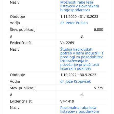
Možnosti rabe lesa
listavcev v slovenskem
biogospodarstvu
1.11.2020 - 31.10.2023
dr. Peter Prislan
6.880
3.
V4-2269
Študija kadrovskih
potreb v lesni industriji s
predlogi za posodobitev
izobraževanja in
povečanje privlačnosti
lesarskih poklicev
1.10.2022 - 30.9.2023
dr. Jože Kropivšek
5.775
4.
V4-1419
Racionalna raba lesa
listavcev s poudarkom