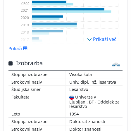
2022
2021
2020
2019
2018
Prikaži več
2017
2016
Prikaži
2015
2014
Izobrazba
Visoka šola
Univ. dipl. inž. lesarstva
Lesarstvo
Univerza v
Ljubljani, BF - Oddelek za
lesarstvo
1994
Doktorat znanosti
Doktor znanosti