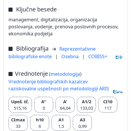
Ključne besede
management, digitalizacija, organizacija
poslovanja, vodenje, prenova poslovnih procesov,
ekonomika podjetja
Bibliografija
Reprezentativne
bibliografske enote
|
Osebna
|
COBISS+
Vrednotenje
(
metodologija
)
Vrednotenje bibliografskih kazalcev
raziskovalne uspešnosti po metodologiji ARIS
Upoš. tč.
A''
A'
A1/2
CI10
515,16
0
64,04
133,03
117
CImax
h10
A1
A3
33
6
1,5
0,99