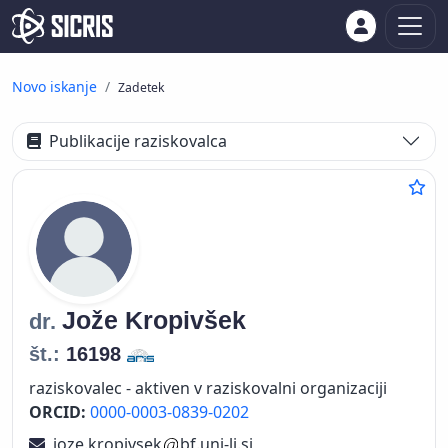
Novo iskanje
Zadetek
Publikacije raziskovalca
Jože
Kropivšek
dr.
št.:
16198
raziskovalec - aktiven v raziskovalni organizaciji
ORCID:
0000-0003-0839-0202
joze.kropivsek
bf.uni-lj.si