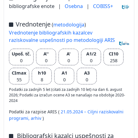
bibliografske enote
|
Osebna
|
COBISS+
Vrednotenje
(
metodologija
)
Vrednotenje bibliografskih kazalcev
raziskovalne uspešnosti po metodologiji ARIS
Upoš. tč.
A''
A'
A1/2
CI10
0
0
0
0
258
CImax
h10
A1
A3
55
8
0
0
Podatki za zadnjih 5 let (citati za zadnjih 10 let) na dan 6. avgust
2026; Podatki za izračun ocene A3 se nanašajo na obdobje 2020-
2024
Podatki za razpise ARIS (
21.05.2024 – Ciljni raziskovalni
programi,
arhiv
)
Bibliografski kazalci uspešnosti za