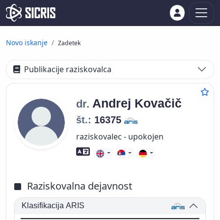
Novo iskanje
Zadetek
Publikacije raziskovalca
Andrej
Kovačič
dr.
št.:
16375
raziskovalec - upokojen
Znanje tujih jezikov
Raziskovalna dejavnost
Klasifikacija ARIS