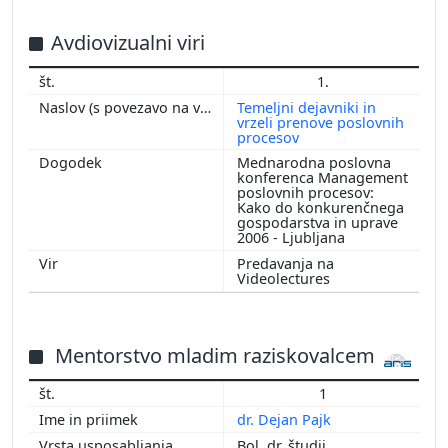
2015
2014
Avdiovizualni viri
2013
1.
2012
Temeljni dejavniki in
2011
vrzeli prenove poslovnih
procesov
2010
Mednarodna poslovna
2009
konferenca Management
2008
poslovnih procesov:
Kako do konkurenčnega
2007
gospodarstva in uprave
2006 - Ljubljana
2006
2005
Predavanja na
Videolectures
2004
Mentorstvo mladim raziskovalcem
1
dr. Dejan Pajk
Bol. dr. študij