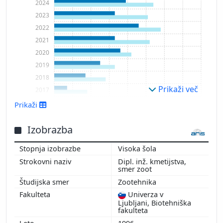
2024
2023
2022
2021
2020
2019
2018
Prikaži več
2017
2016
Prikaži
2015
2014
Izobrazba
2013
Visoka šola
2012
Dipl. inž. kmetijstva,
2011
smer zoot
Zootehnika
Univerza v
Ljubljani, Biotehniška
fakulteta