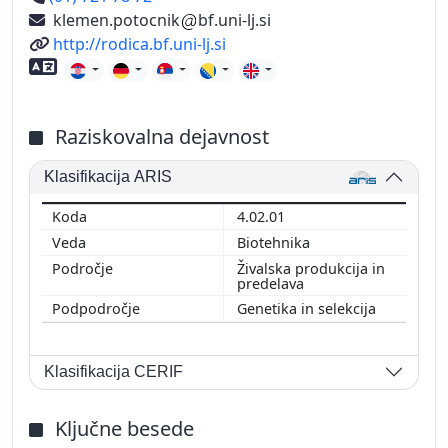
klemen.potocnik
bf.uni-lj.si
Spletni naslov
http://rodica.bf.uni-lj.si
Znanje tujih jezikov
Raziskovalna dejavnost
Klasifikacija ARIS
4.02.01
Biotehnika
Živalska produkcija in
predelava
Genetika in selekcija
Klasifikacija CERIF
Ključne besede