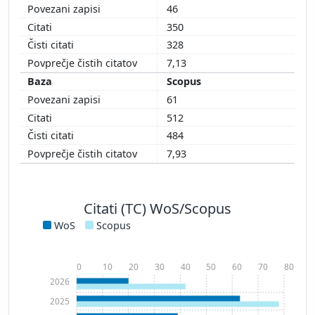
46
350
328
7,13
Scopus
61
512
484
7,93
Citati (TC) WoS/Scopus
WoS
Scopus
0
10
20
30
40
50
60
70
80
2026
2025