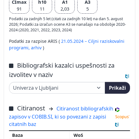
CImax
h10
A1
A3
91
11
2,03
5
Podatki za zadnjih 5 let (citati za zadnjih 10 let) na dan 5. avgust
2026; Podatki za izračun ocene A3 se nanašajo na obdobje 2020-
2024 (2020, 2021, 2022, 2023, 2024)
Podatki za razpise ARIS (
21.05.2024 – Ciljni raziskovalni
programi,
arhiv
)
Bibliografski kazalci uspešnosti za
izvolitev v naziv
Prikaži
Citiranost
Citiranost bibliografskih
zapisov v COBIB.SI, ki so povezani z zapisi
citatnih baz
WoS