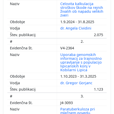
Celovita kalkulacija
stroškov škode na rejnih
živalih ob napadu velikih
zveri
1.9.2024 - 31.8.2025
dr. Angela Cividini
2.075
2.
V4-2364
Uporaba genomskih
informacij za trajnostno
upravljanje s populacijo
lipicanskih konj v
Kobilarni Lipica
1.10.2023 - 31.3.2025
dr. Gregor Gorjanc
1.123
3.
J4-3093
Paratuberkuloza pri
mlečnem govedu,