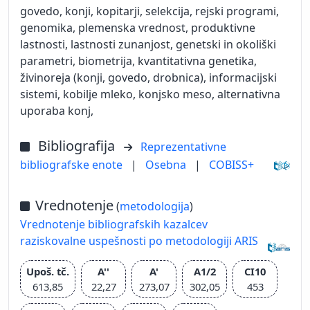
govedo, konji, kopitarji, selekcija, rejski programi,
genomika, plemenska vrednost, produktivne
lastnosti, lastnosti zunanjost, genetski in okoliški
parametri, biometrija, kvantitativna genetika,
živinoreja (konji, govedo, drobnica), informacijski
sistemi, kobilje mleko, konjsko meso, alternativna
uporaba konj,
Bibliografija
Reprezentativne
bibliografske enote
|
Osebna
|
COBISS+
Vrednotenje
(
metodologija
)
Vrednotenje bibliografskih kazalcev
raziskovalne uspešnosti po metodologiji ARIS
Upoš. tč.
A''
A'
A1/2
CI10
613,85
22,27
273,07
302,05
453