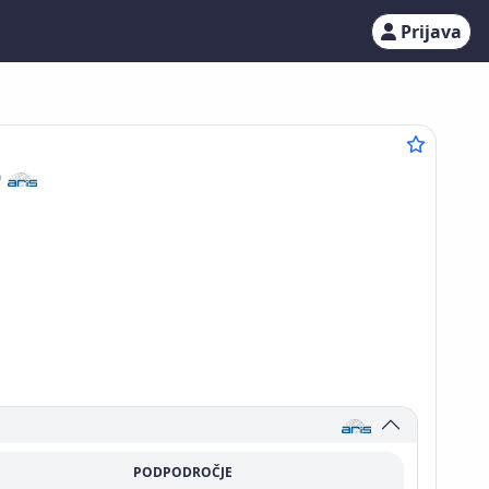
Prijava
9
PODPODROČJE