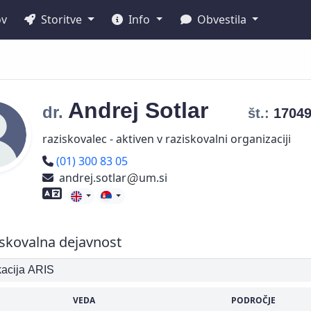
ov
Storitve
Info
Obvestila
Andrej
Sotlar
dr.
št.:
1704
raziskovalec - aktiven v raziskovalni organizaciji
Telefon
(01) 300 83 05
andrej.sotlar
um.si
Znanje tujih jezikov
skovalna dejavnost
ikacija ARIS
VEDA
PODROČJE