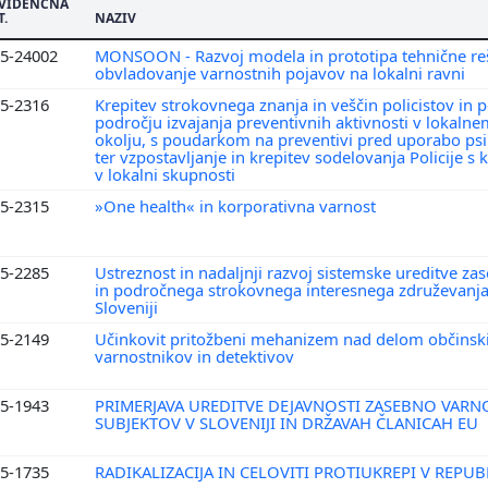
VIDENČNA
T.
NAZIV
5-24002
MONSOON - Razvoj modela in prototipa tehnične reš
obvladovanje varnostnih pojavov na lokalni ravni
5-2316
Krepitev strokovnega znanja in veščin policistov in p
področju izvajanja preventivnih aktivnosti v lokaln
okolju, s poudarkom na preventivi pred uporabo psi
ter vzpostavljanje in krepitev sodelovanja Policije s 
v lokalni skupnosti
5-2315
»One health« in korporativna varnost
5-2285
Ustreznost in nadaljnji razvoj sistemske ureditve z
in področnega strokovnega interesnega združevanja
Sloveniji
5-2149
Učinkovit pritožbeni mehanizem nad delom občinski
varnostnikov in detektivov
5-1943
PRIMERJAVA UREDITVE DEJAVNOSTI ZASEBNO VARN
SUBJEKTOV V SLOVENIJI IN DRŽAVAH ČLANICAH EU
5-1735
RADIKALIZACIJA IN CELOVITI PROTIUKREPI V REPUB