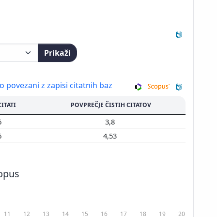
Prikaži
so povezani z zapisi citatnih baz
CITATI
POVPREČJE ČISTIH CITATOV
6
3,8
6
4,53
copus
11
12
13
14
15
16
17
18
19
20