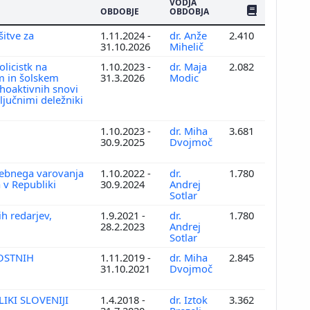
VODJA
ŠTEV. PUBLIKAC
OBDOBJE
OBDOBJA
itve za
1.11.2024 -
dr. Anže
2.410
31.10.2026
Mihelič
olicistk na
1.10.2023 -
dr. Maja
2.082
em in šolskem
31.3.2026
Modic
hoaktivnih snovi
ključnimi deležniki
1.10.2023 -
dr. Miha
3.681
30.9.2025
Dvojmoč
asebnega varovanja
1.10.2022 -
dr.
1.780
 v Republiki
30.9.2024
Andrej
Sotlar
h redarjev,
1.9.2021 -
dr.
1.780
28.2.2023
Andrej
Sotlar
OSTNIH
1.11.2019 -
dr. Miha
2.845
31.10.2021
Dvojmoč
LIKI SLOVENIJI
1.4.2018 -
dr. Iztok
3.362