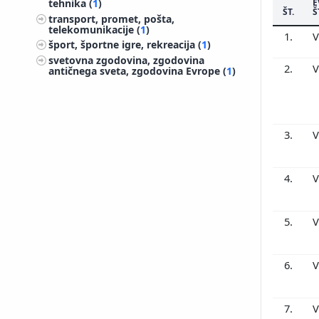
E
tehnika (
1
)
ŠT.
Š
transport, promet, pošta,
telekomunikacije (
1
)
1.
V
šport, športne igre, rekreacija (
1
)
svetovna zgodovina, zgodovina
2.
V
antičnega sveta, zgodovina Evrope (
1
)
3.
V
4.
V
5.
V
6.
V
7.
V