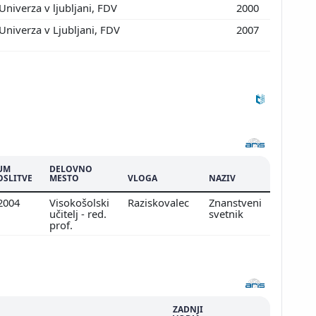
Univerza v ljubljani, FDV
2000
Univerza v Ljubljani, FDV
2007
UM
DELOVNO
OSLITVE
MESTO
VLOGA
NAZIV
.2004
Visokošolski
Raziskovalec
Znanstveni
učitelj - red.
svetnik
prof.
ZADNJI