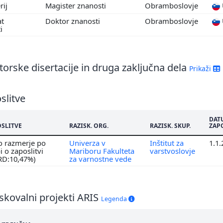
rij
Magister znanosti
Obramboslovje
at
Doktor znanosti
Obramboslovje
ti
orske disertacije in druga zaključna dela
Prikaži
slitve
DAT
OSLITVE
RAZISK. ORG.
RAZISK. SKUP.
ZAP
o razmerje po
Univerza v
Inštitut za
1.1
 o zaposlitvi
Mariboru Fakulteta
varstvoslovje
RD:10,47%)
za varnostne vede
skovalni projekti ARIS
Legenda