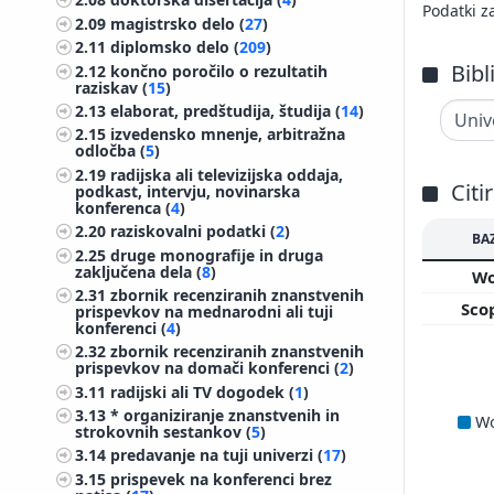
Podatki z
2.09
magistrsko delo (
27
)
2.11
diplomsko delo (
209
)
Bibl
2.12
končno poročilo o rezultatih
raziskav (
15
)
2.13
elaborat, predštudija, študija (
14
)
2.15
izvedensko mnenje, arbitražna
odločba (
5
)
2.19
radijska ali televizijska oddaja,
Citi
podkast, intervju, novinarska
konferenca (
4
)
2.20
raziskovalni podatki (
2
)
BA
2.25
druge monografije in druga
zaključena dela (
8
)
W
2.31
zbornik recenziranih znanstvenih
Sco
prispevkov na mednarodni ali tuji
konferenci (
4
)
2.32
zbornik recenziranih znanstvenih
prispevkov na domači konferenci (
2
)
3.11
radijski ali TV dogodek (
1
)
3.13
* organiziranje znanstvenih in
W
strokovnih sestankov (
5
)
3.14
predavanje na tuji univerzi (
17
)
3.15
prispevek na konferenci brez