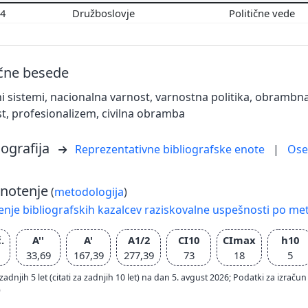
04
Družboslovje
Politične vede
učne besede
i sistemi, nacionalna varnost, varnostna politika, obrambna
t, profesionalizem, civilna obramba
iografija
Reprezentativne bibliografske enote
|
Os
notenje
(
metodologija
)
nje bibliografskih kazalcev raziskovalne uspešnosti po met
.
A''
A'
A1/2
CI10
CImax
h10
33,69
167,39
277,39
73
18
5
zadnjih 5 let (citati za zadnjih 10 let) na dan 5. avgust 2026; Podatki za izr
)