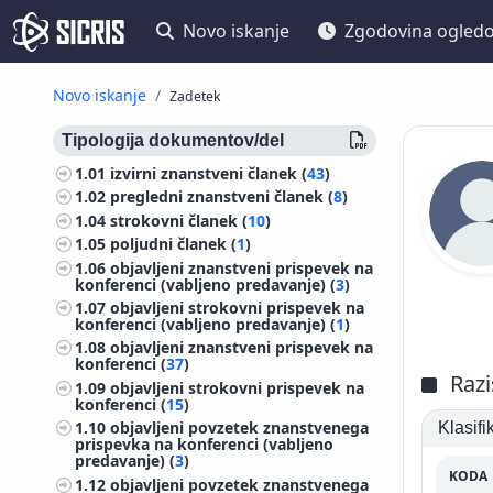
Novo iskanje
Zgodovina ogled
Novo iskanje
Zadetek
Tipologija dokumentov/del
1.01
izvirni znanstveni članek (
43
)
1.02
pregledni znanstveni članek (
8
)
1.04
strokovni članek (
10
)
1.05
poljudni članek (
1
)
1.06
objavljeni znanstveni prispevek na
konferenci (vabljeno predavanje) (
3
)
1.07
objavljeni strokovni prispevek na
konferenci (vabljeno predavanje) (
1
)
1.08
objavljeni znanstveni prispevek na
konferenci (
37
)
Razi
1.09
objavljeni strokovni prispevek na
konferenci (
15
)
1.10
objavljeni povzetek znanstvenega
Klasif
prispevka na konferenci (vabljeno
predavanje) (
3
)
KODA
1.12
objavljeni povzetek znanstvenega