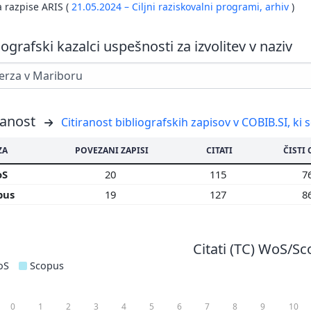
a razpise ARIS (
21.05.2024 – Ciljni raziskovalni programi,
arhiv
)
iografski kazalci uspešnosti za izvolitev v naziv
ranost
Citiranost bibliografskih zapisov v COBIB.SI, ki 
ZA
POVEZANI ZAPISI
CITATI
ČISTI 
oS
20
115
7
pus
19
127
8
Citati (TC) WoS/S
oS
Scopus
0
1
2
3
4
5
6
7
8
9
10