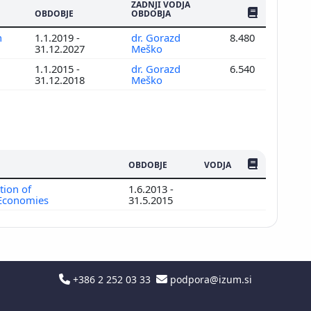
ZADNJI VODJA
ŠTEV. PUBLIKAC
OBDOBJE
OBDOBJA
n
1.1.2019 -
dr. Gorazd
8.480
31.12.2027
Meško
1.1.2015 -
dr. Gorazd
6.540
31.12.2018
Meško
ŠTEV. PUBLIKAC
OBDOBJE
VODJA
tion of
1.6.2013 -
 Economies
31.5.2015
+386 2 252 03 33
podpora@izum.si