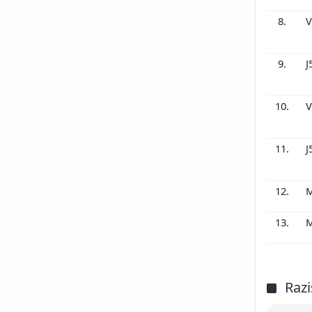
8.
V
9.
J
10.
V
11.
J
12.
M
13.
M
Razi