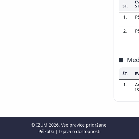
E
ŠT.
ŠT
1.
P
2.
P
Med
ŠT.
E
1.
Ar
I
©
IZUM
2026. Vse pravice pridržane.
Piškotki
|
Izjava o dostopnosti