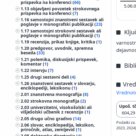
prispevka na konferenci (
66
)
5.06.
1.13
objavljeni povzetek strokovnega
prispevka na konferenci (
7
)
1.16
samostojni znanstveni sestavek ali
poglavje v monografski publikaciji (
23
)
1.17
samostojni strokovni sestavek ali
Klj
poglavje v monografski publikaciji (
1
)
1.19
recenzija, prikaz knjige, kritika (
1
)
varnostn
1.20
predgovor, uvodnik, spremna
dejavnos
beseda (
33
)
1.21
polemika, diskusijski prispevek,
komentar (
1
)
Bibl
1.22
intervju (
7
)
1.25
drugi sestavni deli (
4
)
Vred
1.26
znanstveni sestavek v slovarju,
enciklopediji, leksikonu (
1
)
Vrednote
2.01
znanstvena monografija (
8
)
2.02
strokovna monografija (
2
)
Upoš. tč
2.03
univerzitetni, visokošolski ali
višješolski učbenik z recenzijo (
1
)
604,29
2.05
drugo učno gradivo (
14
)
Podatki za 
2.06
slovar, enciklopedija, leksikon,
2023, 2024
priročnik, atlas, zemljevid (
1
)
2.08
doktorska disertacija (
4
)