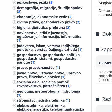
jezikoslovje, jeziki (
3
)
Magiste
demografija, migracije, študije spolov
Doktor
(
2
)
znanos
ekonomija, ekonomske vede (
2
)
civilno pravo, gospodarsko pravo (
2
)
higiena, dietetika, prehrana (
2
)
Dokt
novinarstvo, stiki z javnostjo,
oglaševanje, informacije, informatika
(
1
)
judovstvo, islam, verstva Indijskega
Zapo
polotoka, verstva Daljnega vzhoda (
1
)
gospodarstvo, gospodarska politika,
gospodarski sistemi, gospodarske
panoge (
1
)
TIP ZAP
pravo, pravoznanstvo (
1
)
Delovn
javno pravo, ustavno pravo, upravno
pogodbi
pravo, človekove pravice (
1
)
(100%, 
socialno delo, socialna pomoč,
zavarovalstvo, potrošništvo (
1
)
geologija, meteorologija, hidrologija
(
1
)
Razi
strojništvo, jedrska tehnika (
1
)
elektrotehnika, elektronika,
elektroenergetika, telekomunikacijska