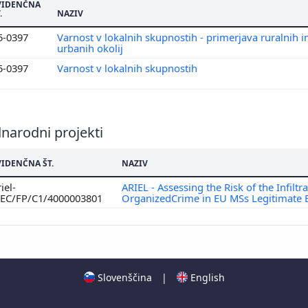
VIDENČNA
.
NAZIV
5-0397
Varnost v lokalnih skupnostih - primerjava ruralnih i
urbanih okolij
5-0397
Varnost v lokalnih skupnostih
narodni projekti
VIDENČNA ŠT.
NAZIV
iel-
ARIEL - Assessing the Risk of the Infiltra
SEC/FP/C1/4000003801
OrganizedCrime in EU MSs Legitimate
Slovenščina
|
English