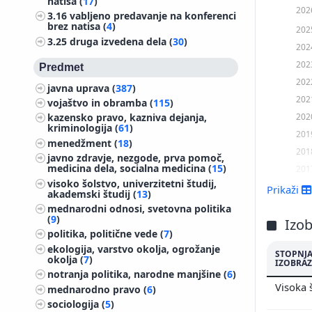
natisa (
17
)
202
3.16
vabljeno predavanje na konferenci
brez natisa (
4
)
202
3.25
druga izvedena dela (
30
)
202
202
Predmet
202
javna uprava (
387
)
202
vojaštvo in obramba (
115
)
202
kazensko pravo, kazniva dejanja,
kriminologija (
61
)
201
menedžment (
18
)
201
javno zdravje, nezgode, prva pomoč,
medicina dela, socialna medicina (
15
)
201
visoko šolstvo, univerzitetni študij,
201
Prikaži
akademski študij (
13
)
201
mednarodni odnosi, svetovna politika
(
9
)
201
Izo
politika, politične vede (
7
)
201
ekologija, varstvo okolja, ogrožanje
STOPNJ
201
okolja (
7
)
IZOBRAZ
201
notranja politika, narodne manjšine (
6
)
Visoka 
mednarodno pravo (
6
)
201
sociologija (
5
)
200