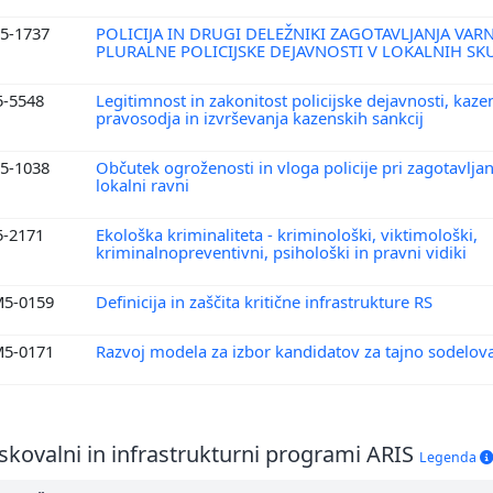
5-1737
POLICIJA IN DRUGI DELEŽNIKI ZAGOTAVLJANJA VARNO
PLURALNE POLICIJSKE DEJAVNOSTI V LOKALNIH S
5-5548
Legitimnost in zakonitost policijske dejavnosti, kaz
pravosodja in izvrševanja kazenskih sankcij
5-1038
Občutek ogroženosti in vloga policije pri zagotavljan
lokalni ravni
5-2171
Ekološka kriminaliteta - kriminološki, viktimološki,
kriminalnopreventivni, psihološki in pravni vidiki
5-0159
Definicija in zaščita kritične infrastrukture RS
5-0171
Razvoj modela za izbor kandidatov za tajno sodelov
skovalni in infrastrukturni programi ARIS
Legenda