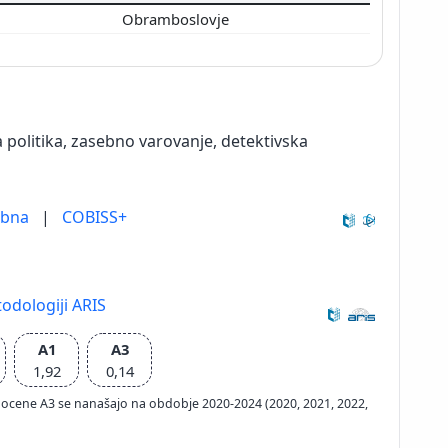
Obramboslovje
 politika, zasebno varovanje, detektivska
ebna
|
COBISS+
odologiji ARIS
A1
A3
1,92
0,14
ačun ocene A3 se nanašajo na obdobje 2020-2024 (2020, 2021, 2022,