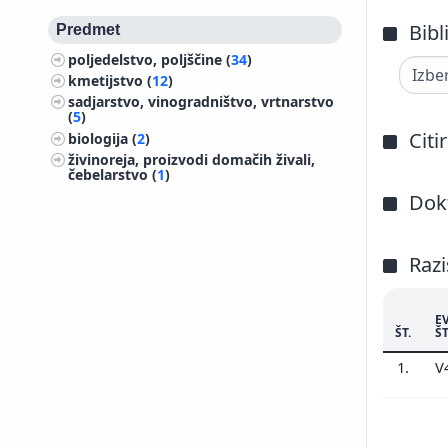
Bibl
Predmet
poljedelstvo, poljščine (
34
)
kmetijstvo (
12
)
sadjarstvo, vinogradništvo, vrtnarstvo
(
5
)
Citi
biologija (
2
)
živinoreja, proizvodi domačih živali,
čebelarstvo (
1
)
Dokt
Razi
E
ŠT.
ŠT
1.
V