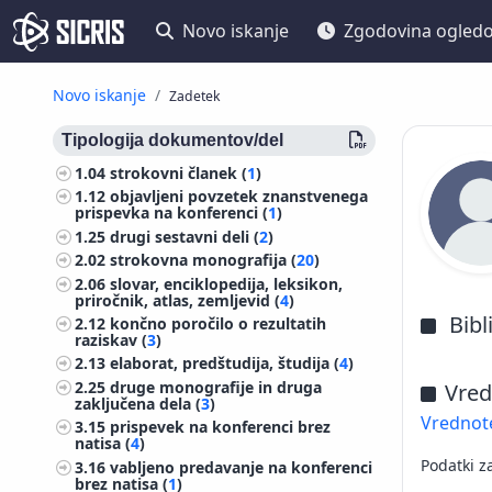
Novo iskanje
Zgodovina ogled
Novo iskanje
Zadetek
Tipologija dokumentov/del
1.04
strokovni članek (
1
)
1.12
objavljeni povzetek znanstvenega
prispevka na konferenci (
1
)
1.25
drugi sestavni deli (
2
)
2.02
strokovna monografija (
20
)
2.06
slovar, enciklopedija, leksikon,
priročnik, atlas, zemljevid (
4
)
Bibl
2.12
končno poročilo o rezultatih
raziskav (
3
)
2.13
elaborat, predštudija, študija (
4
)
2.25
druge monografije in druga
Vred
zaključena dela (
3
)
Vrednote
3.15
prispevek na konferenci brez
natisa (
4
)
Podatki z
3.16
vabljeno predavanje na konferenci
brez natisa (
1
)