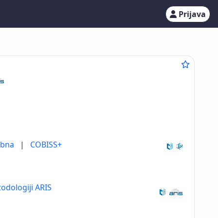
Prijava
ebna
|
COBISS+
odologiji ARIS