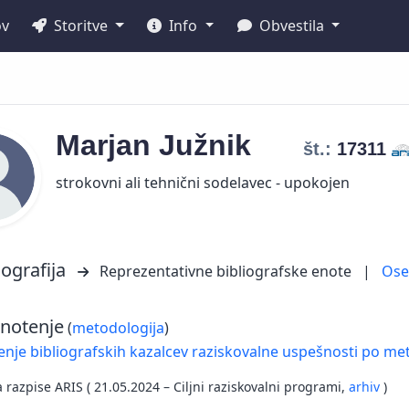
ov
Storitve
Info
Obvestila
Marjan
Južnik
št.:
17311
strokovni ali tehnični sodelavec - upokojen
iografija
Reprezentativne bibliografske enote
|
Os
notenje
(
metodologija
)
nje bibliografskih kazalcev raziskovalne uspešnosti po met
a razpise ARIS ( 21.05.2024 – Ciljni raziskovalni programi,
arhiv
)