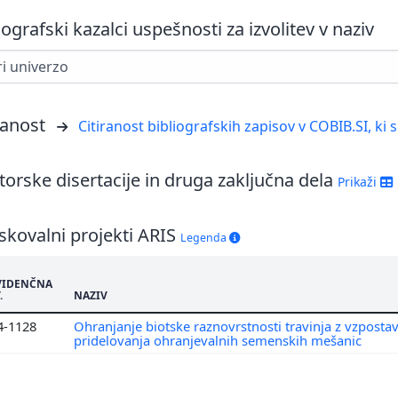
iografski kazalci uspešnosti za izvolitev v naziv
ranost
Citiranost bibliografskih zapisov v COBIB.SI, ki 
orske disertacije in druga zaključna dela
Prikaži
skovalni projekti ARIS
Legenda
VIDENČNA
.
NAZIV
4-1128
Ohranjanje biotske raznovrstnosti travinja z vzpostav
pridelovanja ohranjevalnih semenskih mešanic