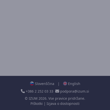
Slovenščina
|
English
+386 2 252 03 33
podpora@izum.si
©
IZUM
2026. Vse pravice pridržane.
Piškotki
|
Izjava o dostopnosti