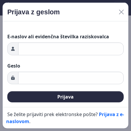
Prijava z geslom
Novo iskanje
Urejanje
je ...
E-naslov ali evidenčna številka raziskovalca
Geslo
Prijava
Se želite prijaviti prek elektronske pošte?
Prijava z e-
naslovom
.