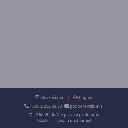
Slovenščina
|
English
+386 2 252 03 33
podpora@izum.si
©
IZUM
2026. Vse pravice pridržane.
Piškotki
|
Izjava o dostopnosti