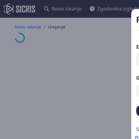
Novo iskanje
Zgodovina ogled
Nalaganje ...
Novo iskanje
Urejanje
E
G
S
n