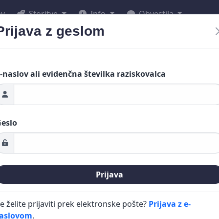
ov
Storitve
Info
Obvestila
Prijava z geslom
-naslov ali evidenčna številka raziskovalca
eslo
Prijava
e želite prijaviti prek elektronske pošte?
Prijava z e-
aslovom
.