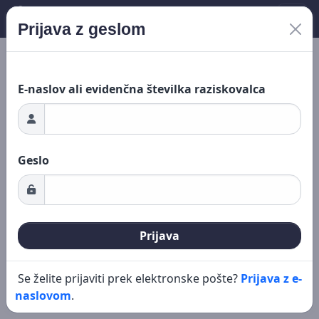
Prijava z geslom
Novo iskanje
Urejanje
nje ...
E-naslov ali evidenčna številka raziskovalca
Geslo
Prijava
Se želite prijaviti prek elektronske pošte?
Prijava z e-
naslovom
.