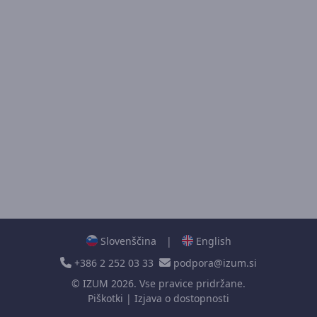
Slovenščina
|
English
+386 2 252 03 33
podpora@izum.si
©
IZUM
2026. Vse pravice pridržane.
Piškotki
|
Izjava o dostopnosti