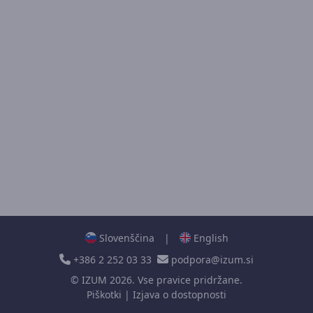
Slovenščina
|
English
+386 2 252 03 33
podpora@izum.si
©
IZUM
2026. Vse pravice pridržane.
Piškotki
|
Izjava o dostopnosti