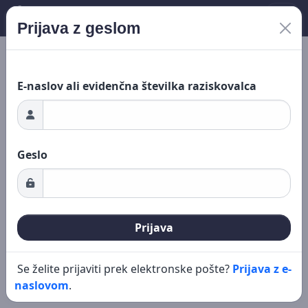
Prijava z geslom
ganje ...
Novo iskanje
Urejanje
E-naslov ali evidenčna številka raziskovalca
Geslo
Prijava
Se želite prijaviti prek elektronske pošte?
Prijava z e-
naslovom
.