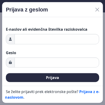
Prijava z geslom
anje ...
Novo iskanje
Urejanje
E-naslov ali evidenčna številka raziskovalca
Geslo
Prijava
Se želite prijaviti prek elektronske pošte?
Prijava z e-
naslovom
.