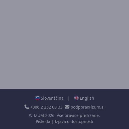
Slovenščina
|
English
+386 2 252 03 33
podpora@izum.si
©
IZUM
2026. Vse pravice pridržane.
Piškotki
|
Izjava o dostopnosti