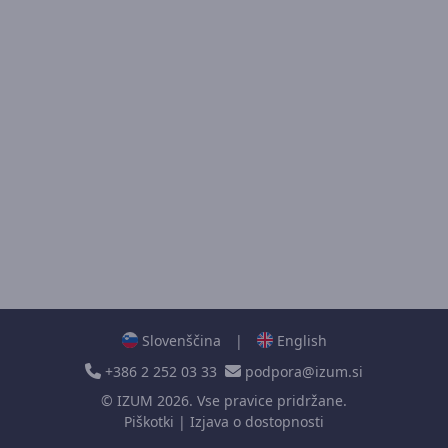
Slovenščina
|
English
+386 2 252 03 33
podpora@izum.si
©
IZUM
2026. Vse pravice pridržane.
Piškotki
|
Izjava o dostopnosti