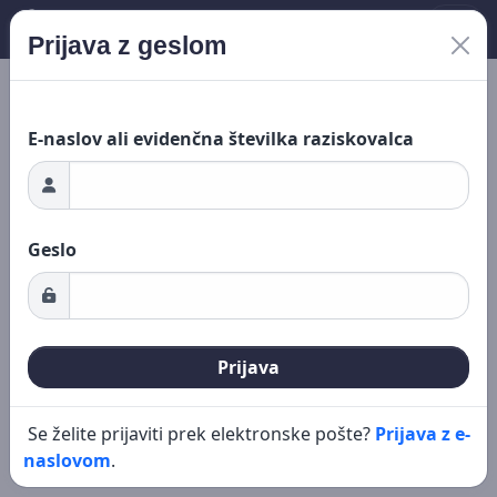
Prijava z geslom
ganje ...
Novo iskanje
Urejanje
E-naslov ali evidenčna številka raziskovalca
Geslo
Prijava
Se želite prijaviti prek elektronske pošte?
Prijava z e-
naslovom
.