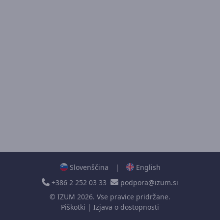
Slovenščina
|
English
+386 2 252 03 33
podpora@izum.si
©
IZUM
2026. Vse pravice pridržane.
Piškotki
|
Izjava o dostopnosti