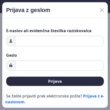
Prijava z geslom
nje ...
Novo iskanje
Urejanje
E-naslov ali evidenčna številka raziskovalca
Geslo
Prijava
Se želite prijaviti prek elektronske pošte?
Prijava z e-
naslovom
.