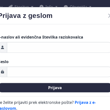
ov
Storitve
Info
Obvestila
Prijava z geslom
-naslov ali evidenčna številka raziskovalca
eslo
Prijava
e želite prijaviti prek elektronske pošte?
Prijava z e-
aslovom
.