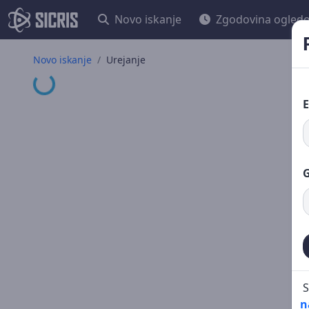
Novo iskanje
Zgodovina ogled
Novo iskanje
Urejanje
Nalaganje ...
E
G
S
n