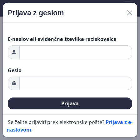
Prijava z geslom
Nalaganje ...
Novo iskanje
Urejanje
E-naslov ali evidenčna številka raziskovalca
Geslo
Prijava
Se želite prijaviti prek elektronske pošte?
Prijava z e-
naslovom
.