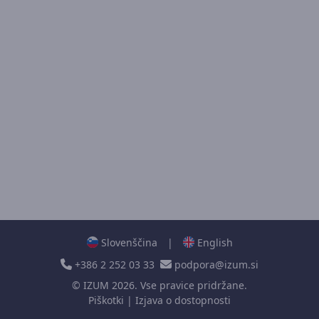
Slovenščina
|
English
+386 2 252 03 33
podpora@izum.si
©
IZUM
2026. Vse pravice pridržane.
Piškotki
|
Izjava o dostopnosti