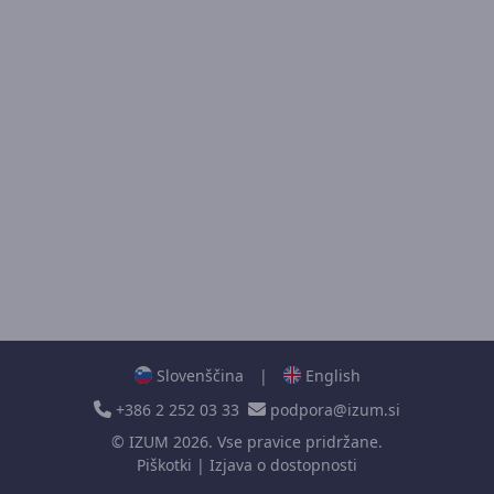
Slovenščina
|
English
+386 2 252 03 33
podpora@izum.si
©
IZUM
2026. Vse pravice pridržane.
Piškotki
|
Izjava o dostopnosti