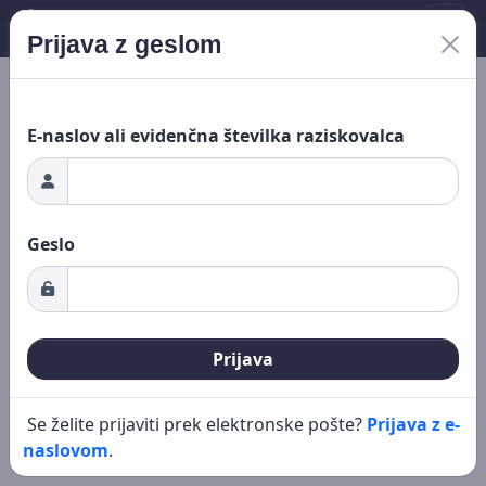
Prijava z geslom
Nalaganje ...
Novo iskanje
Urejanje
E-naslov ali evidenčna številka raziskovalca
Geslo
Prijava
Se želite prijaviti prek elektronske pošte?
Prijava z e-
naslovom
.