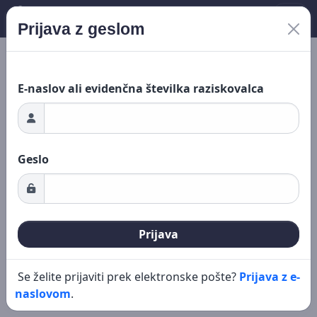
Prijava z geslom
ganje ...
Novo iskanje
Urejanje
E-naslov ali evidenčna številka raziskovalca
Geslo
Prijava
Se želite prijaviti prek elektronske pošte?
Prijava z e-
naslovom
.