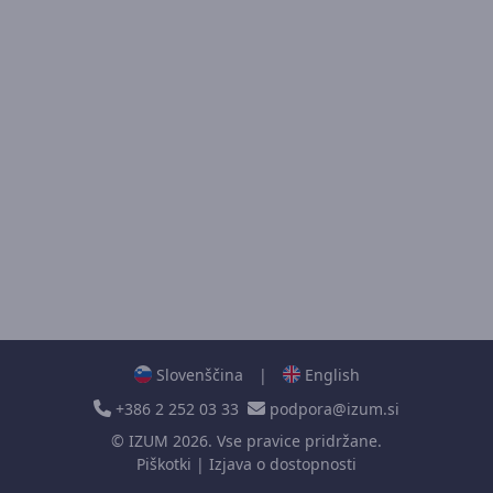
Slovenščina
|
English
+386 2 252 03 33
podpora@izum.si
©
IZUM
2026. Vse pravice pridržane.
Piškotki
|
Izjava o dostopnosti