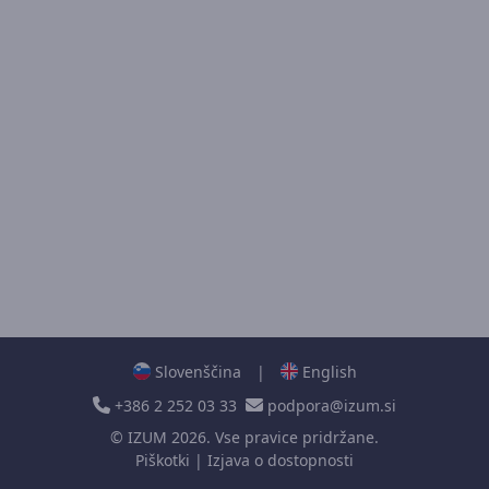
Slovenščina
|
English
+386 2 252 03 33
podpora@izum.si
©
IZUM
2026. Vse pravice pridržane.
Piškotki
|
Izjava o dostopnosti