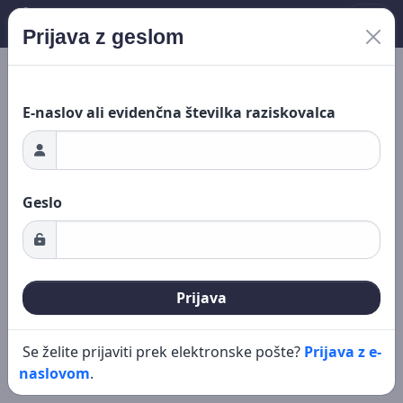
Prijava z geslom
Nalaganje ...
Novo iskanje
Urejanje
E-naslov ali evidenčna številka raziskovalca
Geslo
Prijava
Se želite prijaviti prek elektronske pošte?
Prijava z e-
naslovom
.