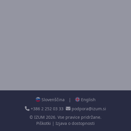
Slovenščina
|
English
+386 2 252 03 33
podpora@izum.si
©
IZUM
2026. Vse pravice pridržane.
Piškotki
|
Izjava o dostopnosti