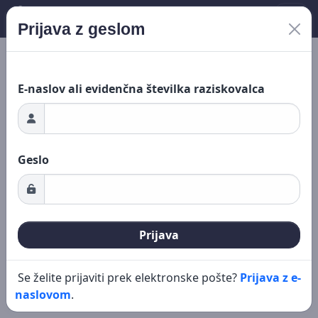
Prijava z geslom
Nalaganje ...
Novo iskanje
Urejanje
E-naslov ali evidenčna številka raziskovalca
Geslo
Prijava
Se želite prijaviti prek elektronske pošte?
Prijava z e-
naslovom
.