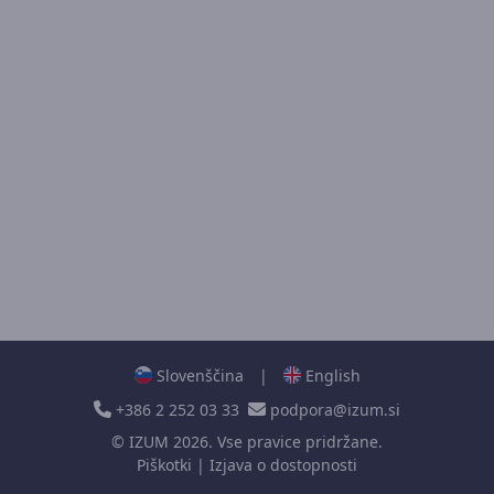
Slovenščina
|
English
+386 2 252 03 33
podpora@izum.si
©
IZUM
2026. Vse pravice pridržane.
Piškotki
|
Izjava o dostopnosti