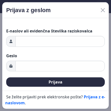
Prijava z geslom
Nalaganje ...
Novo iskanje
Urejanje
E-naslov ali evidenčna številka raziskovalca
Geslo
Prijava
Se želite prijaviti prek elektronske pošte?
Prijava z e-
naslovom
.