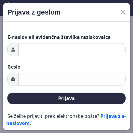
Prijava z geslom
ganje ...
Novo iskanje
Urejanje
E-naslov ali evidenčna številka raziskovalca
Geslo
Prijava
Se želite prijaviti prek elektronske pošte?
Prijava z e-
naslovom
.