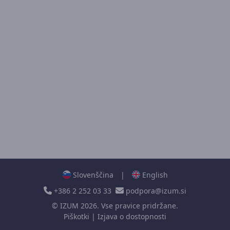
Slovenščina
|
English
+386 2 252 03 33
podpora@izum.si
©
IZUM
2026. Vse pravice pridržane.
Piškotki
|
Izjava o dostopnosti