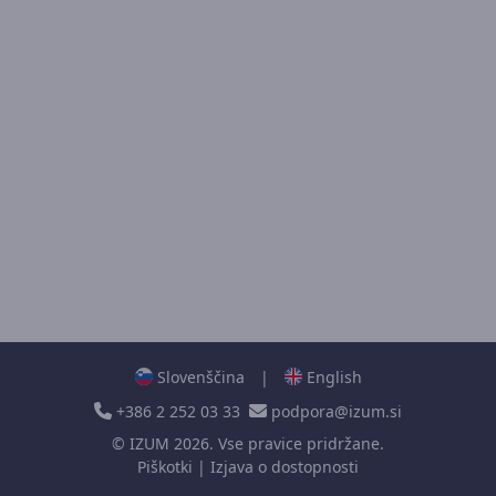
Slovenščina
|
English
+386 2 252 03 33
podpora@izum.si
©
IZUM
2026. Vse pravice pridržane.
Piškotki
|
Izjava o dostopnosti