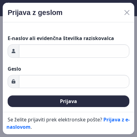
Prijava z geslom
Nalaganje ...
Novo iskanje
Urejanje
E-naslov ali evidenčna številka raziskovalca
Geslo
Prijava
Se želite prijaviti prek elektronske pošte?
Prijava z e-
naslovom
.