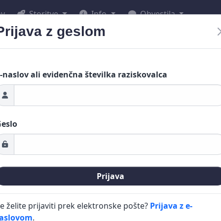
ov
Storitve
Info
Obvestila
Prijava z geslom
-naslov ali evidenčna številka raziskovalca
eslo
Prijava
e želite prijaviti prek elektronske pošte?
Prijava z e-
aslovom
.