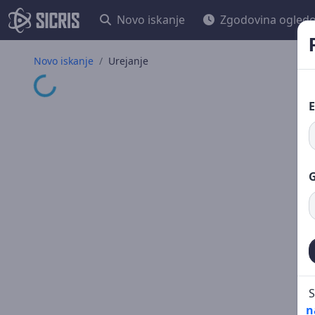
Novo iskanje
Zgodovina ogled
Novo iskanje
Urejanje
Nalaganje ...
E
G
S
n