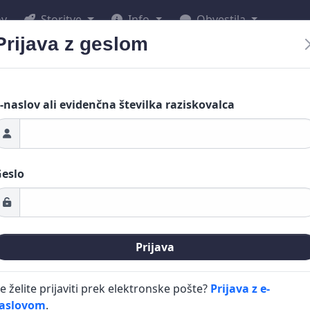
ov
Storitve
Info
Obvestila
Prijava z geslom
-naslov ali evidenčna številka raziskovalca
eslo
Prijava
e želite prijaviti prek elektronske pošte?
Prijava z e-
aslovom
.