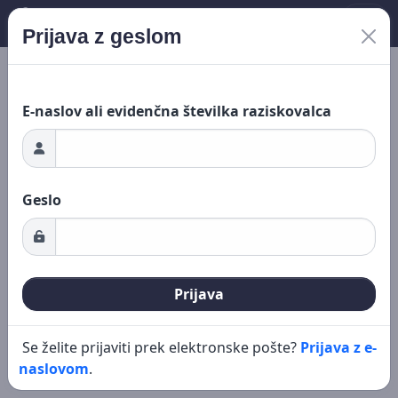
Prijava z geslom
Nalaganje ...
Novo iskanje
Urejanje
E-naslov ali evidenčna številka raziskovalca
Geslo
Prijava
Se želite prijaviti prek elektronske pošte?
Prijava z e-
naslovom
.