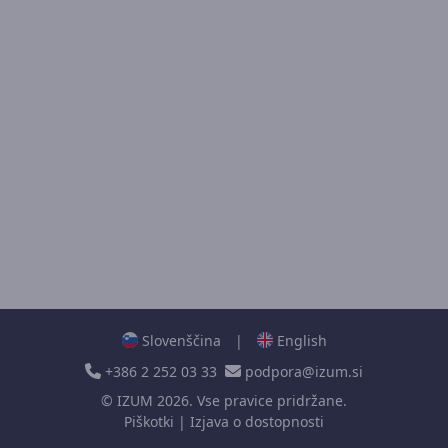
Slovenščina
|
English
+386 2 252 03 33
podpora@izum.si
©
IZUM
2026. Vse pravice pridržane.
Piškotki
|
Izjava o dostopnosti