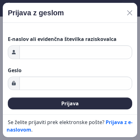
Prijava z geslom
Nalaganje ...
Novo iskanje
Urejanje
E-naslov ali evidenčna številka raziskovalca
Geslo
Prijava
Se želite prijaviti prek elektronske pošte?
Prijava z e-
naslovom
.