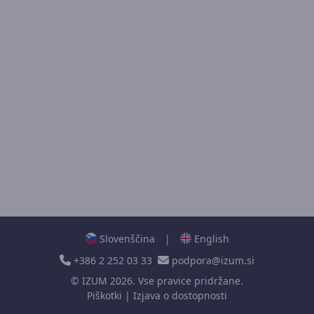
Slovenščina
|
English
+386 2 252 03 33
podpora@izum.si
©
IZUM
2026. Vse pravice pridržane.
Piškotki
|
Izjava o dostopnosti