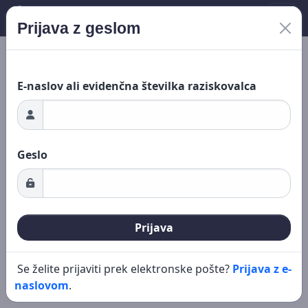
Prijava z geslom
Nalaganje ...
Novo iskanje
Urejanje
E-naslov ali evidenčna številka raziskovalca
Geslo
Prijava
Se želite prijaviti prek elektronske pošte?
Prijava z e-
naslovom
.