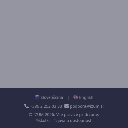
Slovenščina
|
English
+386 2 252 03 33
podpora@izum.si
©
IZUM
2026. Vse pravice pridržane.
Piškotki
|
Izjava o dostopnosti