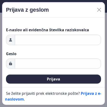
Prijava z geslom
Nalaganje ...
Novo iskanje
Urejanje
E-naslov ali evidenčna številka raziskovalca
Geslo
Prijava
Se želite prijaviti prek elektronske pošte?
Prijava z e-
naslovom
.