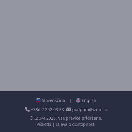
Slovenščina
|
English
+386 2 252 03 33
podpora@izum.si
©
IZUM
2026. Vse pravice pridržane.
Piškotki
|
Izjava o dostopnosti