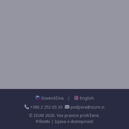
Slovenščina
|
English
+386 2 252 03 33
podpora@izum.si
©
IZUM
2026. Vse pravice pridržane.
Piškotki
|
Izjava o dostopnosti