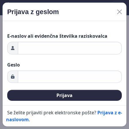
Prijava z geslom
Nalaganje ...
Novo iskanje
Urejanje
E-naslov ali evidenčna številka raziskovalca
Geslo
Prijava
Se želite prijaviti prek elektronske pošte?
Prijava z e-
naslovom
.