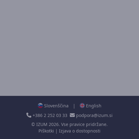
Slovenščina
|
English
+386 2 252 03 33
podpora@izum.si
©
IZUM
2026. Vse pravice pridržane.
Piškotki
|
Izjava o dostopnosti