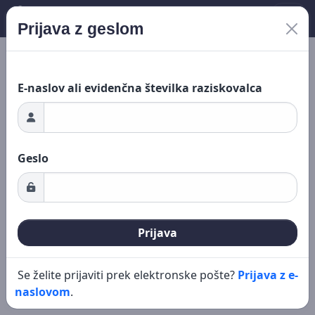
Prijava z geslom
Nalaganje ...
Novo iskanje
Urejanje
E-naslov ali evidenčna številka raziskovalca
Geslo
Prijava
Se želite prijaviti prek elektronske pošte?
Prijava z e-
naslovom
.