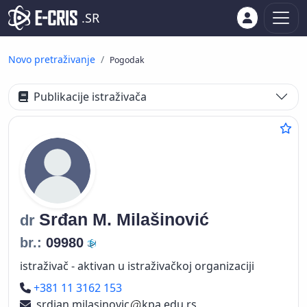
.SR
Novo pretraživanje
Pogodak
Publikacije istraživača
Srđan M.
Milašinović
dr
br.:
09980
istraživač - aktivan u istraživačkoj organizaciji
Telefon
+381 11 3162 153
srdjan.milasinovic
kpa.edu.rs