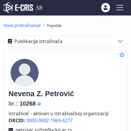
.SR
Novo pretraživanje
Pogodak
Publikacije istraživača
Nevena Z.
Petrović
br.:
10268
istraživač - aktivan u istraživačkoj organizaciji
ORCID:
0000-0002-1969-6277
petrovic.n
mfkv.kg.ac.rs