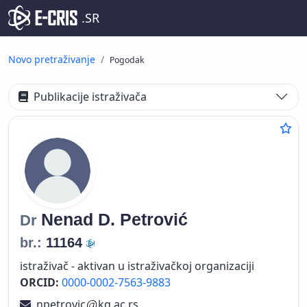
.SR
Novo pretraživanje
Pogodak
Publikacije istraživača
Nenad D.
Petrović
Dr
br.:
11164
istraživač - aktivan u istraživačkoj organizaciji
ORCID:
0000-0002-7563-9883
npetrovic
kg.ac.rs