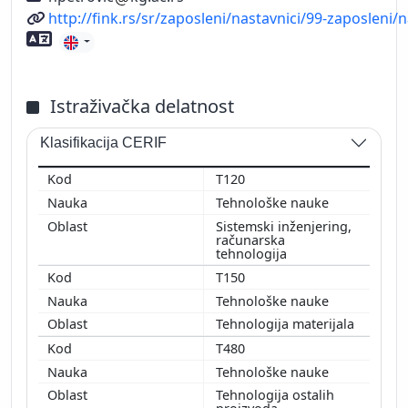
Web adresa
http://fink.rs/sr/zaposleni/nastavnici/99-zaposleni
Znanje stranih jezika
Istraživačka delatnost
Klasifikacija CERIF
T120
Tehnološke nauke
Sistemski inženjering,
računarska
tehnologija
T150
Tehnološke nauke
Tehnologija materijala
T480
Tehnološke nauke
Tehnologija ostalih