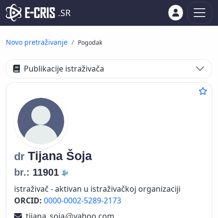
.SR
Novo pretraživanje
Pogodak
Publikacije istraživača
Tijana
Šoja
dr
br.:
11901
istraživač - aktivan u istraživačkoj organizaciji
ORCID:
0000-0002-5289-2173
tijana_soja
yahoo.com